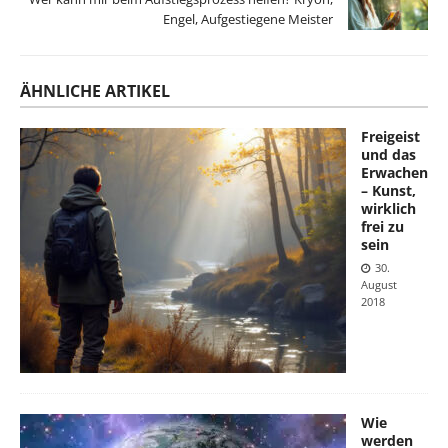
Engel, Aufgestiegene Meister
ÄHNLICHE ARTIKEL
Freigeist
und das
Erwachen
– Kunst,
wirklich
frei zu
sein
30.
August
2018
Wie
werden