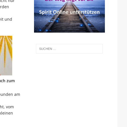
icht nur
erden
,
eit und
uch zum
reunden am
ht, vom
kleinen