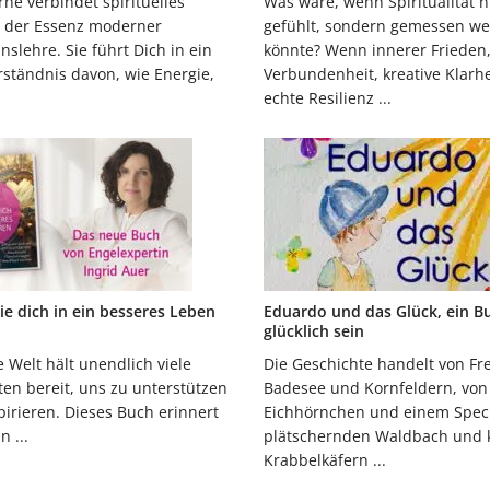
ne verbindet spirituelles
Was wäre, wenn Spiritualität n
 der Essenz moderner
gefühlt, sondern gemessen w
slehre. Sie führt Dich in ein
könnte? Wenn innerer Frieden
rständnis davon, wie Energie,
Verbundenheit, kreative Klarh
echte Resilienz ...
ie dich in ein besseres Leben
Eduardo und das Glück, ein B
glücklich sein
e Welt hält unendlich viele
Die Geschichte handelt von F
ten bereit, uns zu unterstützen
Badesee und Kornfeldern, von
pirieren. Dieses Buch erinnert
Eichhörnchen und einem Spec
n ...
plätschernden Waldbach und 
Krabbelkäfern ...