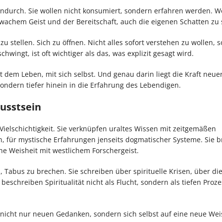
endurch. Sie wollen nicht konsumiert, sondern erfahren werden. Wer
, wachem Geist und der Bereitschaft, auch die eigenen Schatten zu
zu stellen. Sich zu öffnen. Nicht alles sofort verstehen zu wollen, 
wingt, ist oft wichtiger als das, was explizit gesagt wird.
dem Leben, mit sich selbst. Und genau darin liegt die Kraft neue
, sondern tiefer hinein in die Erfahrung des Lebendigen.
usstsein
e Vielschichtigkeit. Sie verknüpfen uraltes Wissen mit zeitgemäßen
n, für mystische Erfahrungen jenseits dogmatischer Systeme. Sie 
che Weisheit mit westlichem Forschergeist.
abus zu brechen. Sie schreiben über spirituelle Krisen, über di
eschreiben Spiritualität nicht als Flucht, sondern als tiefen Proze
nicht nur neuen Gedanken, sondern sich selbst auf eine neue Wei