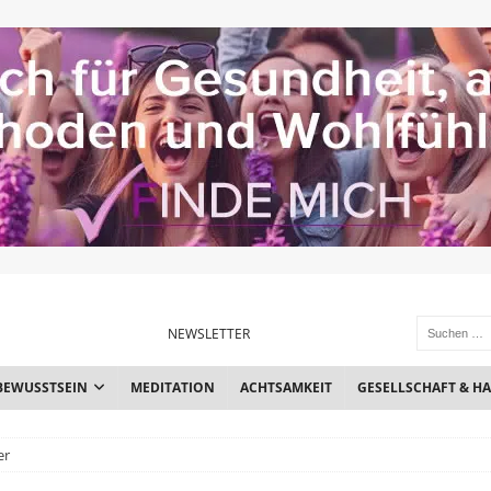
NEWSLETTER
BEWUSSTSEIN
MEDITATION
ACHTSAMKEIT
GESELLSCHAFT & H
er