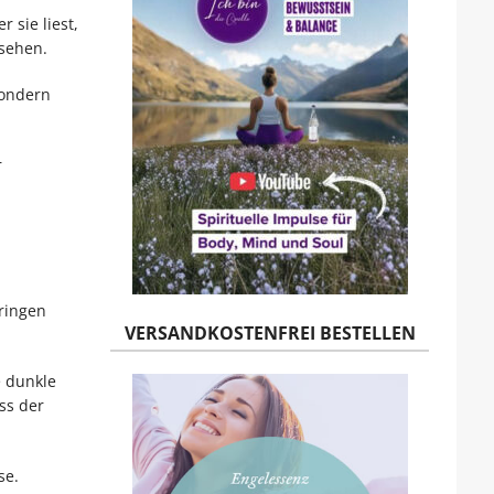
 sie liest,
 sehen.
sondern
r
bringen
VERSANDKOSTENFREI BESTELLEN
e dunkle
ss der
se.