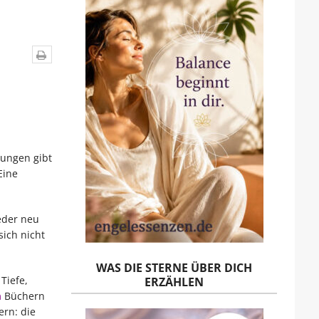
hungen gibt
Eine
eder neu
ich nicht
WAS DIE STERNE ÜBER DICH
Tiefe,
ERZÄHLEN
n
Büchern
rn: die