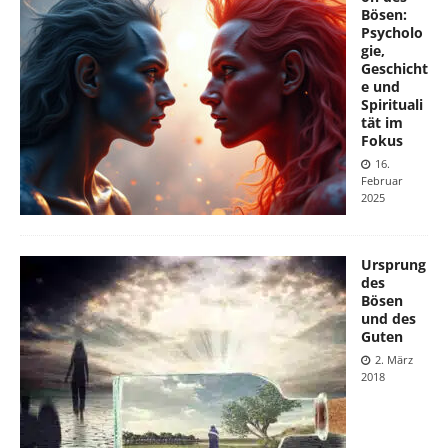
Bösen:
Psycholo
gie,
Geschicht
e und
Spirituali
tät im
Fokus
16.
Februar
2025
Ursprung
des
Bösen
und des
Guten
2. März
2018