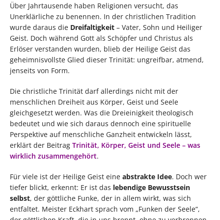
Über Jahrtausende haben Religionen versucht, das
Unerklärliche zu benennen. In der christlichen Tradition
wurde daraus die
Dreifaltigkeit
– Vater, Sohn und Heiliger
Geist. Doch während Gott als Schöpfer und Christus als
Erlöser verstanden wurden, blieb der Heilige Geist das
geheimnisvollste Glied dieser Trinität: ungreifbar, atmend,
jenseits von Form.
Die christliche Trinität darf allerdings nicht mit der
menschlichen Dreiheit aus Körper, Geist und Seele
gleichgesetzt werden. Was die Dreieinigkeit theologisch
bedeutet und wie sich daraus dennoch eine spirituelle
Perspektive auf menschliche Ganzheit entwickeln lässt,
erklärt der Beitrag
Trinität, Körper, Geist und Seele – was
wirklich zusammengehört
.
Für viele ist der Heilige Geist eine
abstrakte Idee
. Doch wer
tiefer blickt, erkennt: Er ist das
lebendige Bewusstsein
selbst
, der göttliche Funke, der in allem wirkt, was sich
entfaltet. Meister Eckhart sprach vom „Funken der Seele“,
der göttlichen Kraft, die in uns brennt, ohne zu verbrennen.