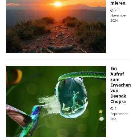
mieren
23.
November
2024
Ein
Aufruf
zum
Erwachen
von
Deepak
Chopra
1.
September
2021