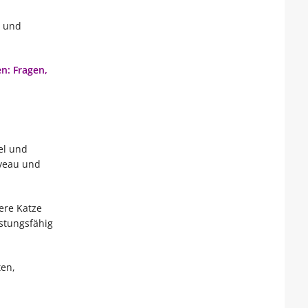
e und
n: Fragen,
el und
iveau und
ere Katze
stungsfähig
ten,