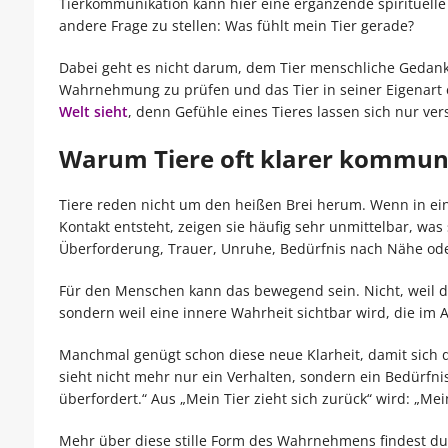
Tierkommunikation kann hier eine ergänzende spirituelle 
andere Frage zu stellen: Was fühlt mein Tier gerade?
Dabei geht es nicht darum, dem Tier menschliche Gedanke
Wahrnehmung zu prüfen und das Tier in seiner Eigenart 
Welt sieht
, denn Gefühle eines Tieres lassen sich nur ve
Warum Tiere oft klarer kommuni
Tiere reden nicht um den heißen Brei herum. Wenn in ein
Kontakt entsteht, zeigen sie häufig sehr unmittelbar, was
Überforderung, Trauer, Unruhe, Bedürfnis nach Nähe o
Für den Menschen kann das bewegend sein. Nicht, weil das
sondern weil eine innere Wahrheit sichtbar wird, die im A
Manchmal genügt schon diese neue Klarheit, damit sich 
sieht nicht mehr nur ein Verhalten, sondern ein Bedürfnis d
überfordert.“ Aus „Mein Tier zieht sich zurück“ wird: „Me
Mehr über diese stille Form des Wahrnehmens findest du