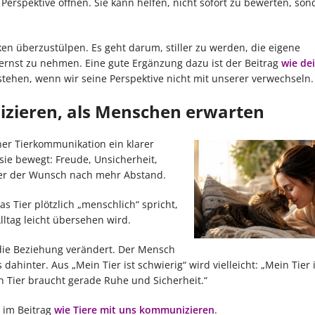
Perspektive öffnen. Sie kann helfen, nicht sofort zu bewerten, son
n überzustülpen. Es geht darum, stiller zu werden, die eigene
ernst zu nehmen. Eine gute Ergänzung dazu ist der Beitrag
wie dei
rstehen, wenn wir seine Perspektive nicht mit unserer verwechseln.
zieren, als Menschen erwarten
er Tierkommunikation ein klarer
 sie bewegt: Freude, Unsicherheit,
der der Wunsch nach mehr Abstand.
 Tier plötzlich „menschlich“ spricht,
lltag leicht übersehen wird.
die Beziehung verändert. Der Mensch
ahinter. Aus „Mein Tier ist schwierig“ wird vielleicht: „Mein Tier i
in Tier braucht gerade Ruhe und Sicherheit.“
 im Beitrag
wie Tiere mit uns kommunizieren
.