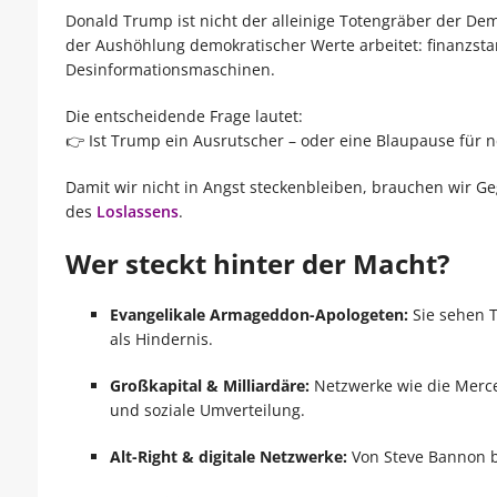
Donald Trump ist nicht der alleinige Totengräber der Demo
der Aushöhlung demokratischer Werte arbeitet: finanzstar
Desinformationsmaschinen.
Die entscheidende Frage lautet:
👉 Ist Trump ein Ausrutscher – oder eine Blaupause für 
Damit wir nicht in Angst steckenbleiben, brauchen wir G
des
Loslassens
.
Wer steckt hinter der Macht?
Evangelikale Armageddon-Apologeten:
Sie sehen T
als Hindernis.
Großkapital & Milliardäre:
Netzwerke wie die Merce
und soziale Umverteilung.
Alt-Right & digitale Netzwerke:
Von Steve Bannon b