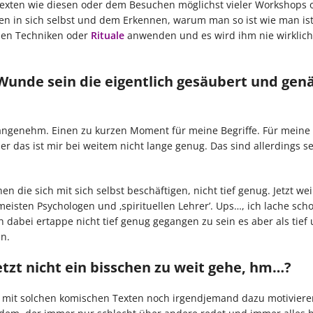
Texten wie diesen oder dem Besuchen möglichst vieler Workshops o
hen in sich selbst und dem Erkennen, warum man so ist wie man ist
nden Techniken oder
Rituale
anwenden und es wird ihm nie wirklich
r Wunde sein die eigentlich gesäubert und gen
angenehm. Einen zu kurzen Moment für meine Begriffe. Für meine B
r das ist mir bei weitem nicht lange genug. Das sind allerdings se
die sich mit sich selbst beschäftigen, nicht tief genug. Jetzt we
isten Psychologen und ‚spirituellen Lehrer’. Ups…, ich lache sch
 dabei ertappe nicht tief genug gegangen zu sein es aber als tief
n.
jetzt nicht ein bisschen zu weit gehe, hm…?
 ich mit solchen komischen Texten noch irgendjemand dazu motivier