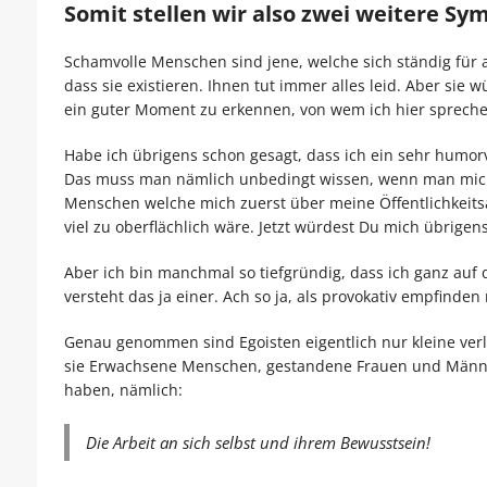
Somit stellen wir also zwei weitere S
Schamvolle Menschen sind jene, welche sich ständig für a
dass sie existieren. Ihnen tut immer alles leid. Aber sie
ein guter Moment zu erkennen, von wem ich hier spreche
Habe ich übrigens schon gesagt, dass ich ein sehr humorv
Das muss man nämlich unbedingt wissen, wenn man mich g
Menschen welche mich zuerst über meine Öffentlichkeitsar
viel zu oberflächlich wäre. Jetzt würdest Du mich übrigen
Aber ich bin manchmal so tiefgründig, dass ich ganz auf 
versteht das ja einer. Ach so ja, als provokativ empfind
Genau genommen sind Egoisten eigentlich nur kleine verle
sie Erwachsene Menschen, gestandene Frauen und Männer
haben, nämlich:
Die Arbeit an sich selbst und ihrem Bewusstsein!