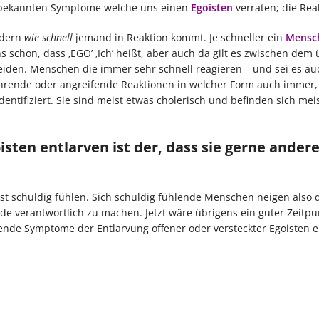
unbekannten Symptome welche uns einen
Egoisten
verraten; die Rea
ndern
wie schnell
jemand in Reaktion kommt. Je schneller ein
Mensc
ens schon, dass ‚EGO’ ‚Ich’ heißt, aber auch da gilt es zwischen de
den. Menschen die immer sehr schnell reagieren – und sei es au
rende oder angreifende Reaktionen in welcher Form auch immer
ntifiziert. Sie sind meist etwas cholerisch und befinden sich meis
sten entlarven ist der, dass sie gerne andere
lbst schuldig fühlen. Sich schuldig fühlende Menschen neigen also 
 verantwortlich zu machen. Jetzt wäre übrigens ein guter Zeitp
gende Symptome der Entlarvung offener oder versteckter Egoisten e