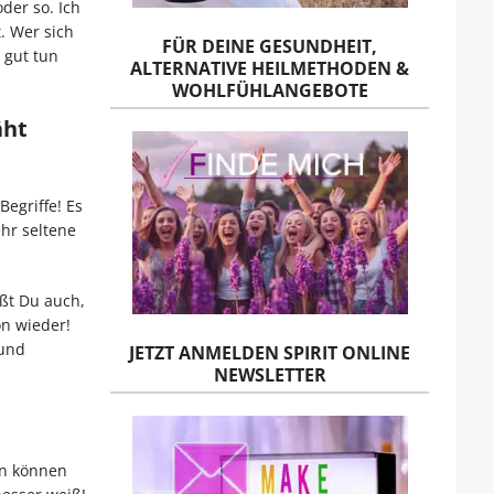
der so. Ich
. Wer sich
FÜR DEINE GESUNDHEIT,
 gut tun
ALTERNATIVE HEILMETHODEN &
WOHLFÜHLANGEBOTE
äht
egriffe! Es
hr seltene
ißt Du auch,
on wieder!
 und
JETZT ANMELDEN SPIRIT ONLINE
NEWSLETTER
en können