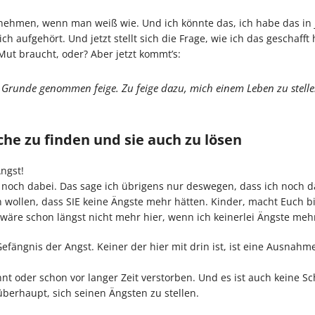
zunehmen, wenn man weiß wie. Und ich könnte das, ich habe das in
h aufgehört. Und jetzt stellt sich die Frage, wie ich das geschafft
 Mut braucht, oder? Aber jetzt kommt’s:
m Grunde genommen feige. Zu feige dazu, mich einem Leben zu stell
he zu finden und sie auch zu lösen
Angst!
 noch dabei. Das sage ich übrigens nur deswegen, dass ich noch d
wollen, dass SIE keine Ängste mehr hätten. Kinder, macht Euch bi
h wäre schon längst nicht mehr hier, wenn ich keinerlei Ängste mehr
efängnis der Angst. Keiner der hier mit drin ist, ist eine Ausnahm
t oder schon vor langer Zeit verstorben. Und es ist auch keine S
überhaupt, sich seinen Ängsten zu stellen.