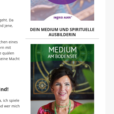
geht. Da
nd jene,
DEIN MEDIUM UND SPIRITUELLE
AUSBILDERIN
chen eines
ern mit
ie quälen
keine Macht
ind!
 ich spiele
nd wer mich