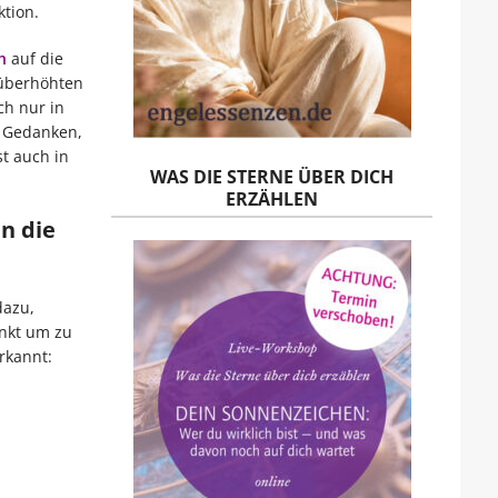
ktion.
h
auf die
m überhöhten
ch nur in
, Gedanken,
t auch in
WAS DIE STERNE ÜBER DICH
ERZÄHLEN
n die
dazu,
unkt um zu
rkannt: