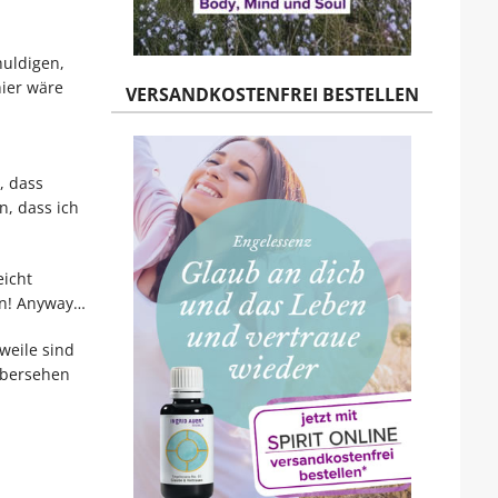
huldigen,
hier wäre
VERSANDKOSTENFREI BESTELLEN
, dass
n, dass ich
eicht
hen! Anyway…
weile sind
übersehen