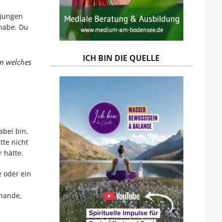
 jungen
 habe. Du
ICH BIN DIE QUELLE
en welches
abei bin,
tte nicht
 hätte.
e oder ein
chande,