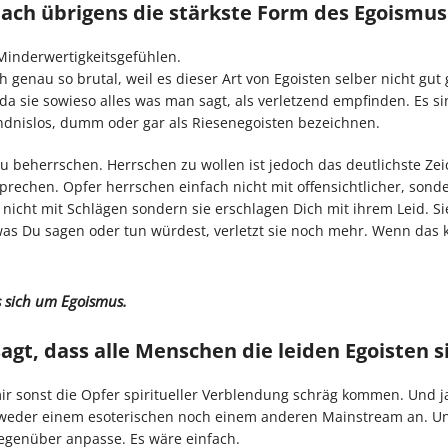
ach übrigens die stärkste Form des Egoismus
Minderwertigkeitsgefühlen.
genau so brutal, weil es dieser Art von Egoisten selber nicht gut 
a sie sowieso alles was man sagt, als verletzend empfinden. Es si
tändnislos, dumm oder gar als Riesenegoisten bezeichnen.
 beherrschen. Herrschen zu wollen ist jedoch das deutlichste Zei
rechen. Opfer herrschen einfach nicht mit offensichtlicher, sond
h, nicht mit Schlägen sondern sie erschlagen Dich mit ihrem Leid. S
 was Du sagen oder tun würdest, verletzt sie noch mehr. Wenn das 
s sich um Egoismus.
gt, dass alle Menschen die leiden Egoisten s
r sonst die Opfer spiritueller Verblendung schräg kommen. Und ja,
e, weder einem esoterischen noch einem anderen Mainstream an. U
egenüber anpasse. Es wäre einfach.