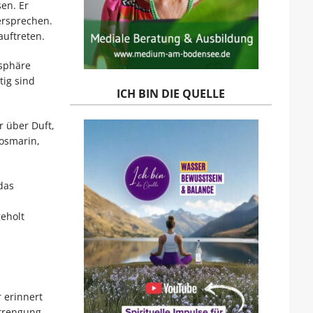
en. Er
ersprechen.
auftreten.
osphäre
tig sind
ICH BIN DIE QUELLE
 über Duft,
osmarin,
das
eholt
 erinnert
strengung,