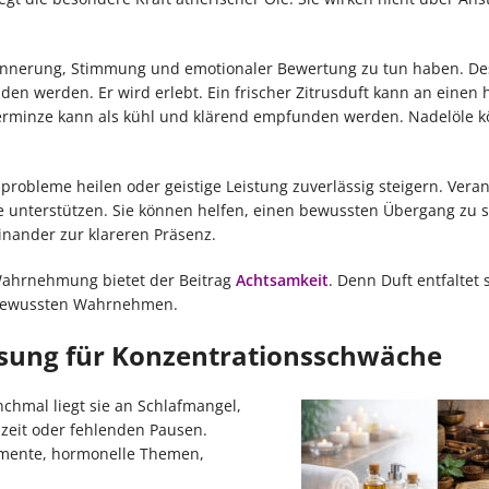
Erinnerung, Stimmung und emotionaler Bewertung zu tun haben. D
den werden. Er wird erlebt. Ein frischer Zitrusduft kann an einen 
erminze kann als kühl und klärend empfunden werden. Nadelöle 
robleme heilen oder geistige Leistung zuverlässig steigern. Veran
 unterstützen. Sie können helfen, einen bewussten Übergang zu s
ander zur klareren Präsenz.
Wahrnehmung bietet der Beitrag
Achtsamkeit
. Denn Duft entfaltet 
, bewussten Wahrnehmen.
ösung für Konzentrationsschwäche
hmal liegt sie an Schlafmangel,
mzeit oder fehlenden Pausen.
mente, hormonelle Themen,