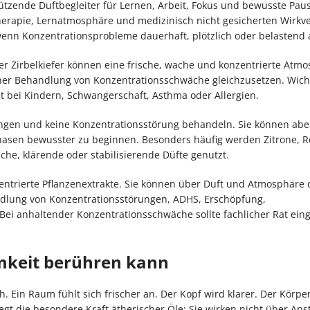
tützende Duftbegleiter für Lernen, Arbeit, Fokus und bewusste Paus
herapie, Lernatmosphäre und medizinisch nicht gesicherten Wirkv
enn Konzentrationsprobleme dauerhaft, plötzlich oder belastend 
er Zirbelkiefer können eine frische, wache und konzentrierte Atm
einer Behandlung von Konzentrationsschwäche gleichzusetzen. Wich
t bei Kindern, Schwangerschaft, Asthma oder Allergien.
gen und keine Konzentrationsstörung behandeln. Sie können aber
hasen bewusster zu beginnen. Besonders häufig werden Zitrone, R
sche, klärende oder stabilisierende Düfte genutzt.
ntrierte Pflanzenextrakte. Sie können über Duft und Atmosphäre 
andlung von Konzentrationsstörungen, ADHS, Erschöpfung,
 anhaltender Konzentrationsschwäche sollte fachlicher Rat eing
keit berühren kann
. Ein Raum fühlt sich frischer an. Der Kopf wird klarer. Der Körper
egt die besondere Kraft ätherischer Öle: Sie wirken nicht über An