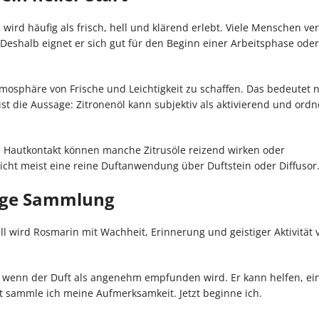
wird häufig als frisch, hell und klärend erlebt. Viele Menschen ve
Deshalb eignet er sich gut für den Beginn einer Arbeitsphase oder
osphäre von Frische und Leichtigkeit zu schaffen. Das bedeutet n
r ist die Aussage: Zitronenöl kann subjektiv als aktivierend und ord
Bei Hautkontakt können manche Zitrusöle reizend wirken oder
eicht meist eine reine Duftanwendung über Duftstein oder Diffusor
tige Sammlung
ell wird Rosmarin mit Wachheit, Erinnerung und geistiger Aktivität
n, wenn der Duft als angenehm empfunden wird. Er kann helfen, ei
zt sammle ich meine Aufmerksamkeit. Jetzt beginne ich.