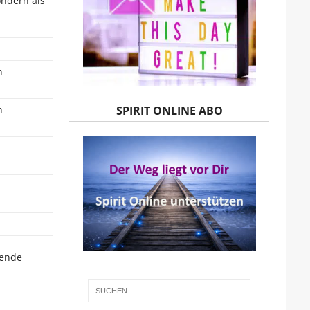
ondern als
n
SPIRIT ONLINE ABO
h
gende