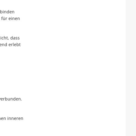
rbinden
 für einen
icht, dass
nend erlebt
.
 verbunden.
nen inneren