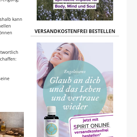
eshalb kann
hellen
VERSANDKOSTENFREI BESTELLEN
können
twortlich
chaffen:
seine