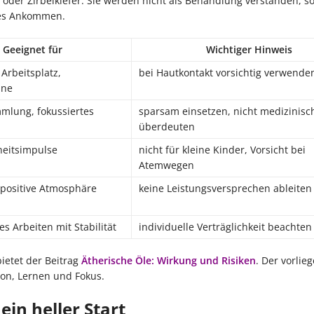
oder Zirbelkiefer. Sie werden nicht als Behandlung verstanden, s
tes Ankommen.
Geeignet für
Wichtiger Hinweis
Arbeitsplatz,
bei Hautkontakt vorsichtig verwende
ine
mmlung, fokussiertes
sparsam einsetzen, nicht medizinisc
überdeuten
eitsimpulse
nicht für kleine Kinder, Vorsicht bei
Atemwegen
 positive Atmosphäre
keine Leistungsversprechen ableiten
es Arbeiten mit Stabilität
individuelle Verträglichkeit beachten
ietet der Beitrag
Ätherische Öle: Wirkung und Risiken
. Der vorlie
ion, Lernen und Fokus.
ein heller Start