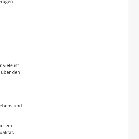
 Fragen
 viele ist
n über den
 Lebens und
diesem
alität,