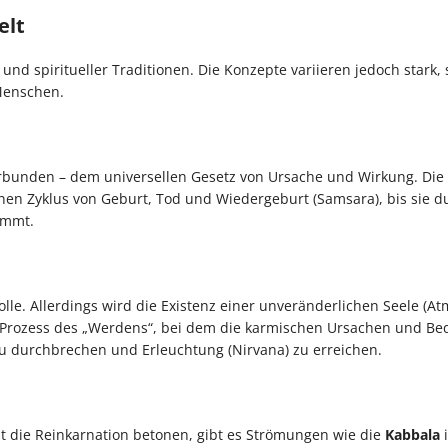
elt
n und spiritueller Traditionen. Die Konzepte variieren jedoch stark,
 Menschen.
bunden – dem universellen Gesetz von Ursache und Wirkung. Die 
inen Zyklus von Geburt, Tod und Wiedergeburt (Samsara), bis sie d
ommt.
le. Allerdings wird die Existenz einer unveränderlichen Seele (At
m Prozess des „Werdens“, bei dem die karmischen Ursachen und B
zu durchbrechen und Erleuchtung (Nirvana) zu erreichen.
t die Reinkarnation betonen, gibt es Strömungen wie die
Kabbala