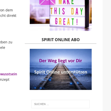
 von dem
cht direkt
SPIRIT ONLINE ABO
eben zu
ele
wusstsein
onzept