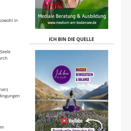
 sowohl in
ICH BIN DIE QUELLE
Seele
urch
man)
edingungen
im