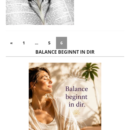
«
1
…
5
6
BALANCE BEGINNT IN DIR