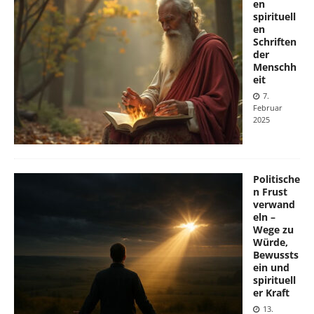
en
spirituell
en
Schriften
der
Menschh
eit
7.
Februar
2025
Politische
n Frust
verwand
eln –
Wege zu
Würde,
Bewussts
ein und
spirituell
er Kraft
13.