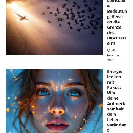
spirituell
e
Bedeutun
g: Reise
an die
Grenze
des
Bewussts
eins
20.
Februar
2026
Energie
lenken
mit
Fokus:
Wie
deine
Aufmerk
samkeit
dein
Leben
veränder
t