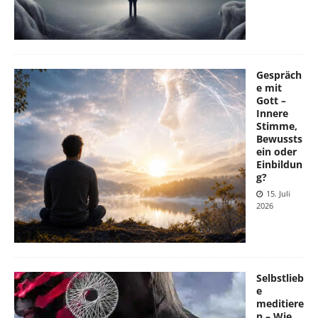
Gespräch
e mit
Gott –
Innere
Stimme,
Bewussts
ein oder
Einbildun
g?
15. Juli
2026
Selbstlieb
e
meditiere
n – Wie