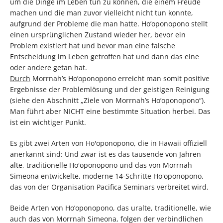
um die Dinge im Leben tun zu können, die einem Freude
machen und die man zuvor vielleicht nicht tun konnte,
aufgrund der Probleme die man hatte. Ho’oponopono stellt
einen ursprünglichen Zustand wieder her, bevor ein
Problem existiert hat und bevor man eine falsche
Entscheidung im Leben getroffen hat und dann das eine
oder andere getan hat.
Durch
Morrnah’s Ho’oponopono erreicht man somit positive
Ergebnisse der Problemlösung und der geistigen Reinigung
(siehe den Abschnitt „Ziele von Morrnah’s Ho’oponopono“).
Man führt aber NICHT eine bestimmte Situation herbei. Das
ist ein wichtiger Punkt.
Es gibt zwei Arten von Ho'oponopono, die in Hawaii offiziell
anerkannt sind: Und zwar ist es das tausende von Jahren
alte, traditionelle Ho'oponopono und das von Morrnah
Simeona entwickelte, moderne 14-Schritte Ho'oponopono,
das von der Organisation Pacifica Seminars verbreitet wird.
Beide Arten von Ho’oponopono, das uralte, traditionelle, wie
auch das von Morrnah Simeona, folgen der verbindlichen