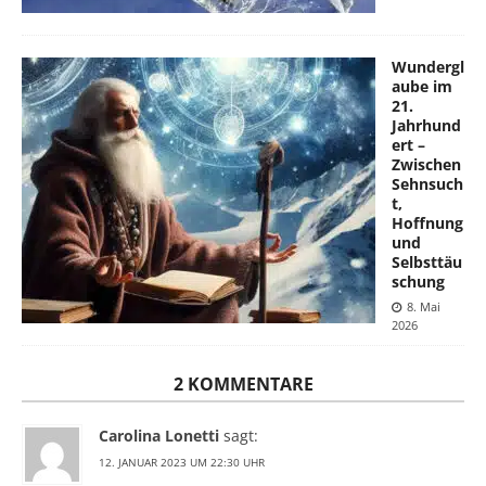
Wundergl
aube im
21.
Jahrhund
ert –
Zwischen
Sehnsuch
t,
Hoffnung
und
Selbsttäu
schung
8. Mai
2026
2 KOMMENTARE
Carolina Lonetti
sagt:
12. JANUAR 2023 UM 22:30 UHR