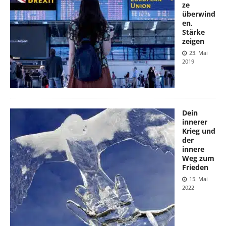
ze
überwind
en,
Stärke
zeigen
23. Mai
2019
Dein
innerer
Krieg und
der
innere
Weg zum
Frieden
15. Mai
2022