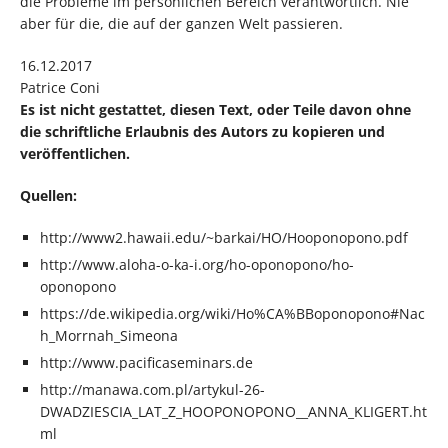
die Probleme im persönlichen Bereich verantwortlich. Nie
aber für die, die auf der ganzen Welt passieren.
16.12.2017
Patrice Coni
Es ist nicht gestattet, diesen Text, oder Teile davon ohne
die schriftliche Erlaubnis des Autors zu kopieren und
veröffentlichen.
Quellen:
http://www2.hawaii.edu/~barkai/HO/Hooponopono.pdf
http://www.aloha-o-ka-i.org/ho-oponopono/ho-
oponopono
https://de.wikipedia.org/wiki/Ho%CA%BBoponopono#Nac
h_Morrnah_Simeona
http://www.pacificaseminars.de
http://manawa.com.pl/artykul-26-
DWADZIESCIA_LAT_Z_HOOPONOPONO__ANNA_KLIGERT.ht
ml