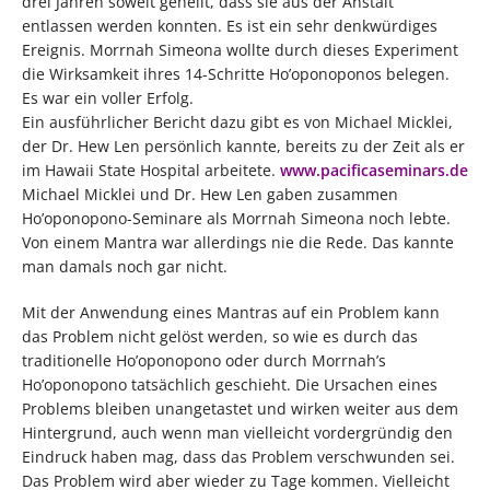
drei Jahren soweit geheilt, dass sie aus der Anstalt
entlassen werden konnten. Es ist ein sehr denkwürdiges
Ereignis. Morrnah Simeona wollte durch dieses Experiment
die Wirksamkeit ihres 14-Schritte Ho’oponoponos belegen.
Es war ein voller Erfolg.
Ein ausführlicher Bericht dazu gibt es von Michael Micklei,
der Dr. Hew Len persönlich kannte, bereits zu der Zeit als er
im Hawaii State Hospital arbeitete.
www.pacificaseminars.de
Michael Micklei und Dr. Hew Len gaben zusammen
Ho’oponopono-Seminare als Morrnah Simeona noch lebte.
Von einem Mantra war allerdings nie die Rede. Das kannte
man damals noch gar nicht.
Mit der Anwendung eines Mantras auf ein Problem kann
das Problem nicht gelöst werden, so wie es durch das
traditionelle Ho’oponopono oder durch Morrnah’s
Ho’oponopono tatsächlich geschieht. Die Ursachen eines
Problems bleiben unangetastet und wirken weiter aus dem
Hintergrund, auch wenn man vielleicht vordergründig den
Eindruck haben mag, dass das Problem verschwunden sei.
Das Problem wird aber wieder zu Tage kommen. Vielleicht