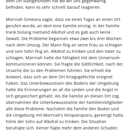
dem Ort stattgefunden hat wo wir uns gegenwärtig
befinden, kann es sehr schnell darauf reagieren.
Morrnah Simeona sagte, dass sie eines Tages an einen Ort
gerufen wurde, an dem eine Familie einzog. In der Familie
trank bislang niemand Alkohol und es gab auch keine
Gewalt. Die Probleme begannen etwa zwei bis drei Wochen
nach dem Umzug. Der Mann fing an seine Frau zu schlagen
und sein Sohn fing an, Alkohol zu trinken und den Vater zu
schlagen. Morrnah hatte die Fähigkeit mit dem Universum
kommunizieren können. Sie fragte die Göttlichkeit, nach der
Ursache die zu den Problemen führten. Sie erhielt die
Antwort, dass sich an dem Ort Kriegsgefechte ereignet
haben. Das Unterbewusstsein des Bodens der Umgebung
hatte die Erinnerungen an all die Leiden und die Angst in
sich gespeichert gehabt. Als die Familie an diesen Ort zog,
übernahmen die Unterbewusstseine der Familienmitglieder
alle diese Probleme. Nachdem die Familie den Boden und
die Umgebung mit Morrnah’s Ho’oponopono, gereinigt hatte,
hörte der Sohn auf Alkohol zu trinken. Die Situation
beruhigte sich. Keiner fügte mehr dem anderen Schaden