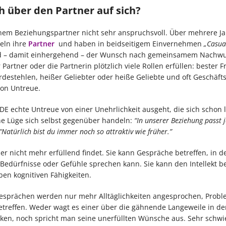
h über den Partner auf sich?
nem Beziehungspartner nicht sehr anspruchsvoll. Über mehrere J
eln ihre
Partner
und haben in beidseitigem Einvernehmen
„Casual
d – damit einhergehend – der Wunsch nach gemeinsamem Nachwu
 Partner oder die Partnerin plötzlich viele Rollen erfüllen: bester
destehlen, heißer Geliebter oder heiße Geliebte und oft Geschäft
von Untreue.
E echte Untreue von einer Unehrlichkeit ausgeht, die sich schon l
ine Lüge sich selbst gegenüber handeln:
“In unserer Beziehung passt ja
“Natürlich bist du immer noch so attraktiv wie früher.”
ner nicht mehr erfüllend findet. Sie kann Gespräche betreffen, in
edürfnisse oder Gefühle sprechen kann. Sie kann den Intellekt be
en kognitiven Fähigkeiten.
esprächen werden nur mehr Alltäglichkeiten angesprochen, Probl
betreffen. Weder wagt es einer über die gähnende Langeweile in de
en, noch spricht man seine unerfüllten Wünsche aus. Sehr schwie