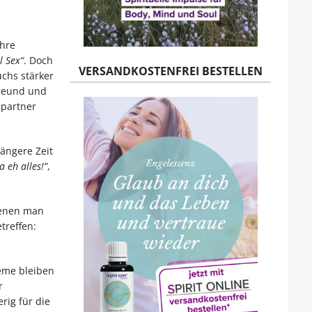
ahre
 Sex“
. Doch
VERSANDKOSTENFREI BESTELLEN
chs stärker
 Freund und
spartner
ängere Zeit
 eh alles!”
,
 denen man
treffen:
eme bleiben
r
rig für die