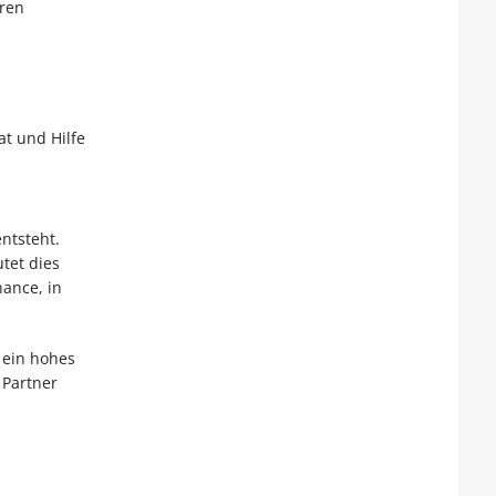
eren
t und Hilfe
ntsteht.
tet dies
ance, in
 ein hohes
 Partner