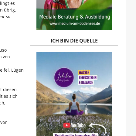
lingt es
n übrig.
ur so
ICH BIN DIE QUELLE
auso
o von
eifel, Lügen
t diesen
t es sich
ch,
 von