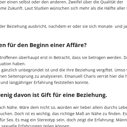
ber einen selbst oder den anderen, Zweifel über die Qualität der
 Zukunft. Laut Studien wünschen sich mehr als die Hälfte aller 
der Beziehung ausbricht, nachdem er oder sie sich monate- und j
n für den Beginn einer Affäre?
etroffenen überhaupt erst in Betracht, dass sie betrogen werden. Da
tuation haben.
e gänzlich unbegründet ist und die ihre Beziehung vergiftet. Umso 
inen Seitensprung zu analysieren. Emanuell Charis verrät hier die 
is und langjähriger Erfahrung feststellen konnte.
nig davon ist Gift für eine Beziehung.
nach Nähe. Wäre dem nicht so, würden wir lieber allein durchs Le
chen. Doch ist es wichtig, das richtige Maß an Nähe zu finden. Es
 Sex. Es mag ein Stereotyp sein, doch zeigt die Erfahrung: Männ
sexuelle Erfahrungen teilen können.