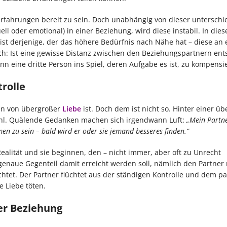
rfahrungen bereit zu sein. Doch unabhängig von dieser unterschi
ell oder emotional) in einer Beziehung, wird diese instabil. In dies
eist derjenige, der das höhere Bedürfnis nach Nähe hat – diese an 
h: Ist eine gewisse Distanz zwischen den Beziehungspartnern ent
nn eine dritte Person ins Spiel, deren Aufgabe es ist, zu kompensi
rolle
hen von übergroßer
Liebe
ist. Doch dem ist nicht so. Hinter einer üb
fühl. Quälende Gedanken machen sich irgendwann Luft:
„Mein Partne
en zu sein – bald wird er oder sie jemand besseres finden.“
alität und sie beginnen, den – nicht immer, aber oft zu Unrecht
 genaue Gegenteil damit erreicht werden soll, nämlich den Partner
chtet. Der Partner flüchtet aus der ständigen Kontrolle und dem p
e Liebe töten.
er Beziehung