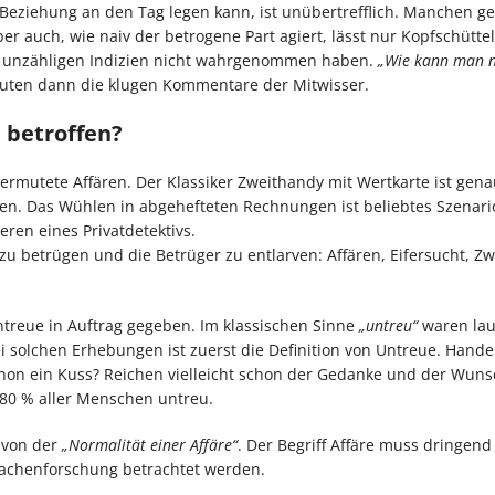
 Beziehung an den Tag legen kann, ist unübertrefflich. Manchen ge
er auch, wie naiv der betrogene Part agiert, lässt nur Kopfschüttel
ie unzähligen Indizien nicht wahrgenommen haben.
„Wie kann man n
auten dann die klugen Kommentare der Mitwisser.
 betroffen?
ermutete Affären. Der Klassiker Zweithandy mit Wertkarte ist gen
en. Das Wühlen in abgehefteten Rechnungen ist beliebtes Szenari
ren eines Privatdetektivs.
 betrügen und die Betrüger zu entlarven: Affären, Eifersucht, Zw
treue in Auftrag gegeben. Im klassischen Sinne
„untreu“
waren lau
i solchen Erhebungen ist zuerst die Definition von Untreue. Handel
chon ein Kuss? Reichen vielleicht schon der Gedanke und der Wuns
 80 % aller Menschen untreu.
 von der
„Normalität einer Affäre“
. Der Begriff Affäre muss dringend
achenforschung betrachtet werden.