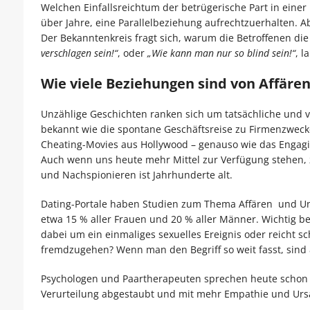
Welchen Einfallsreichtum der betrügerische Part in einer
über Jahre, eine Parallelbeziehung aufrechtzuerhalten. Ab
Der Bekanntenkreis fragt sich, warum die Betroffenen d
verschlagen sein!“
, oder
„Wie kann man nur so blind sein!“
, l
Wie viele Beziehungen sind von Affären
Unzählige Geschichten ranken sich um tatsächliche und v
bekannt wie die spontane Geschäftsreise zu Firmenzweck
Cheating-Movies aus Hollywood – genauso wie das Engagie
Auch wenn uns heute mehr Mittel zur Verfügung stehen, zu
und Nachspionieren ist Jahrhunderte alt.
Dating-Portale haben Studien zum Thema Affären und Un
etwa 15 % aller Frauen und 20 % aller Männer. Wichtig be
dabei um ein einmaliges sexuelles Ereignis oder reicht s
fremdzugehen? Wenn man den Begriff so weit fasst, sind
Psychologen und Paartherapeuten sprechen heute schon
Verurteilung abgestaubt und mit mehr Empathie und Urs