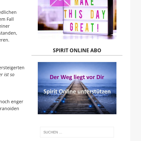
edlichen
em Fall
einer
standen,
eren.
SPIRIT ONLINE ABO
ersteigerten
r ist so
 noch enger
aranoiden