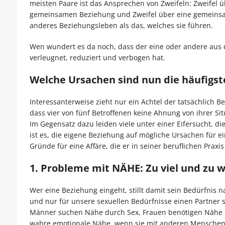
meisten Paare ist das Ansprechen von Zweifeln: Zweifel ü
gemeinsamen Beziehung und Zweifel über eine gemeinsame
anderes Beziehungsleben als das, welches sie führen.
Wen wundert es da noch, dass der eine oder andere aus 
verleugnet, reduziert und verbogen hat.
Welche Ursachen sind nun die häufigste
Interessanterweise zieht nur ein Achtel der tatsächlich B
dass vier von fünf Betroffenen keine Ahnung von ihrer Si
Im Gegensatz dazu leiden viele unter einer Eifersucht, di
ist es, die eigene Beziehung auf mögliche Ursachen für e
Gründe für eine Affäre, die er in seiner beruflichen Prax
1. Probleme mit NÄHE: Zu viel und zu we
Wer eine Beziehung eingeht, stillt damit sein Bedürfnis 
und nur für unsere sexuellen Bedürfnisse einen Partner su
Männer suchen Nähe durch Sex, Frauen benötigen Nähe für
wahre emotionale Nähe, wenn sie mit anderen Menschen 