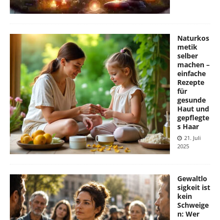
Naturkos
metik
selber
machen –
einfache
Rezepte
für
gesunde
Haut und
gepflegte
s Haar
21. Juli
2025
Gewaltlo
sigkeit ist
kein
Schweige
n: Wer