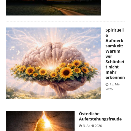
Spirituell
e
Aufmerk
samkeit:
Warum
wir
Schönhei
t nicht
mehr
erkennen
15. Mai
2026
Österliche
Auferstehungsfreude
3. April 2026