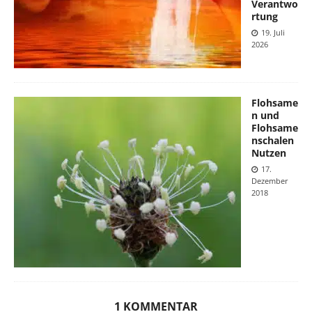
Verantwo
rtung
19. Juli
2026
Flohsame
n und
Flohsame
nschalen
Nutzen
17.
Dezember
2018
1 KOMMENTAR