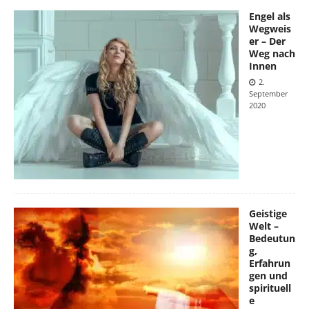
Engel als
Wegweis
er – Der
Weg nach
Innen
2.
September
2020
Geistige
Welt –
Bedeutun
g,
Erfahrun
gen und
spirituell
e