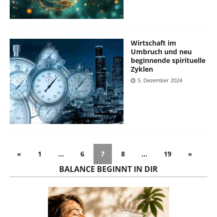
Wirtschaft im
Umbruch und neu
beginnende spirituelle
Zyklen
5. Dezember 2024
«
1
…
6
7
8
…
19
»
BALANCE BEGINNT IN DIR