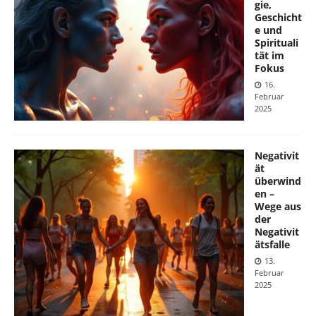
gie,
Geschicht
e und
Spirituali
tät im
Fokus
16.
Februar
2025
Negativit
ät
überwind
en –
Wege aus
der
Negativit
ätsfalle
13.
Februar
2025