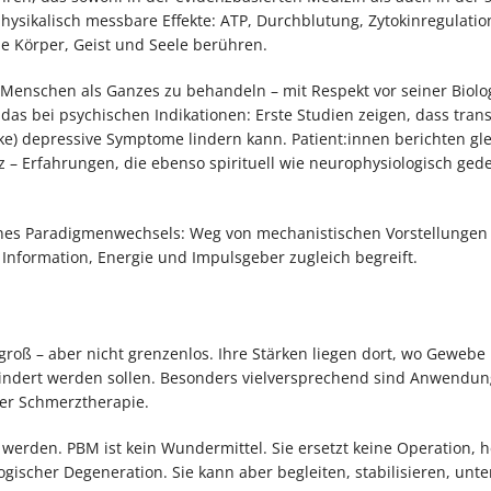
hysikalisch messbare Effekte: ATP, Durchblutung, Zytokinregulatio
ie Körper, Geist und Seele berühren.
en Menschen als Ganzes zu behandeln – mit Respekt vor seiner Biol
das bei psychischen Indikationen: Erste Studien zeigen, dass trans
e) depressive Symptome lindern kann. Patient:innen berichten gle
nz – Erfahrungen, die ebenso spirituell wie neurophysiologisch ged
eines Paradigmenwechsels: Weg von mechanistischen Vorstellungen
s Information, Energie und Impulsgeber zugleich begreift.
groß – aber nicht grenzenlos. Ihre Stärken liegen dort, wo Gewebe
indert werden sollen. Besonders vielversprechend sind Anwendun
der Schmerztherapie.
erden. PBM ist kein Wundermittel. Sie ersetzt keine Operation, he
ischer Degeneration. Sie kann aber begleiten, stabilisieren, unte