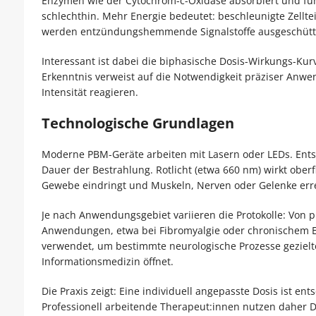
Enzymen wie der Cytochrom-c-Oxidase absorbiert und führ
schlechthin. Mehr Energie bedeutet: beschleunigte Zelltei
werden entzündungshemmende Signalstoffe ausgeschütt
Interessant ist dabei die biphasische Dosis-Wirkungs-Kurv
Erkenntnis verweist auf die Notwendigkeit präziser Anwe
Intensität reagieren.
Technologische Grundlagen
Moderne PBM-Geräte arbeiten mit Lasern oder LEDs. Entsch
Dauer der Bestrahlung. Rotlicht (etwa 660 nm) wirkt oberf
Gewebe eindringt und Muskeln, Nerven oder Gelenke erre
Je nach Anwendungsgebiet variieren die Protokolle: Von 
Anwendungen, etwa bei Fibromyalgie oder chronischem 
verwendet, um bestimmte neurologische Prozesse gezielte
Informationsmedizin öffnet.
Die Praxis zeigt: Eine individuell angepasste Dosis ist 
Professionell arbeitende Therapeut:innen nutzen daher D