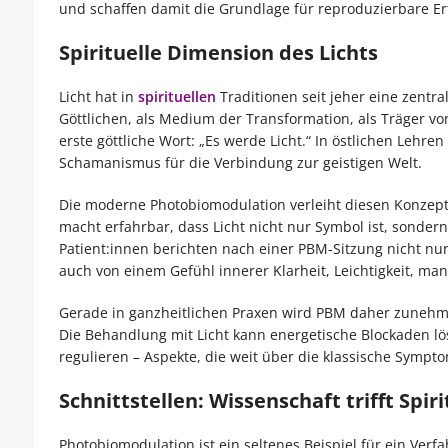
und schaffen damit die Grundlage für reproduzierbare Er
Spirituelle Dimension des Lichts
Licht hat in
spirituellen
Traditionen seit jeher eine zentr
Göttlichen, als Medium der Transformation, als Träger von
erste göttliche Wort: „Es werde Licht.“ In östlichen Lehren
Schamanismus für die Verbindung zur geistigen Welt.
Die moderne Photobiomodulation verleiht diesen Konzepte
macht erfahrbar, dass Licht nicht nur Symbol ist, sondern 
Patient:innen berichten nach einer PBM-Sitzung nicht nu
auch von einem Gefühl innerer Klarheit, Leichtigkeit, ma
Gerade in ganzheitlichen Praxen wird PBM daher zunehm
Die Behandlung mit Licht kann energetische Blockaden l
regulieren – Aspekte, die weit über die klassische Sympt
Schnittstellen: Wissenschaft trifft Spiri
Photobiomodulation ist ein seltenes Beispiel für ein Verf