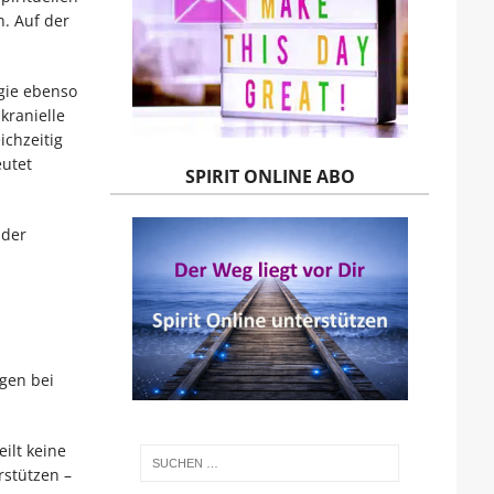
n. Auf der
ogie ebenso
kranielle
ichzeitig
eutet
SPIRIT ONLINE ABO
 der
gen bei
ilt keine
rstützen –