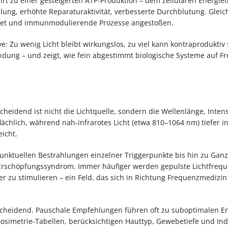
t zu einer gesteigerten ATP-Produktion – dem zellulären Energiet
lung, erhöhte Reparaturaktivität, verbesserte Durchblutung. Gleich
et und immunmodulierende Prozesse angestoßen.
e: Zu wenig Licht bleibt wirkungslos, zu viel kann kontraproduktiv 
ndung – und zeigt, wie fein abgestimmt biologische Systeme auf 
eidend ist nicht die Lichtquelle, sondern die Wellenlänge, Intens
lächlich, während nah-infrarotes Licht (etwa 810–1064 nm) tiefer i
icht.
punktuellen Bestrahlungen einzelner Triggerpunkte bis hin zu Ganz
Erschöpfungssyndrom. Immer häufiger werden gepulste Lichtfreq
r zu stimulieren – ein Feld, das sich in Richtung Frequenzmedizi
entscheidend. Pauschale Empfehlungen führen oft zu suboptimalen E
osimetrie-Tabellen, berücksichtigen Hauttyp, Gewebetiefe und Indi