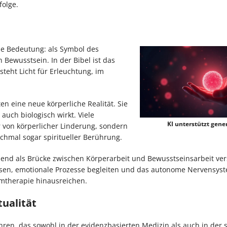
folge.
ale Bedeutung: als Symbol des
 Bewusstsein. In der Bibel ist das
 steht Licht für Erleuchtung, im
n eine neue körperliche Realität. Sie
auch biologisch wirkt. Viele
KI unterstützt gener
r von körperlicher Linderung, sondern
nchmal sogar spiritueller Berührung.
end als Brücke zwischen Körperarbeit und Bewusstseinsarbeit ver
ösen, emotionale Prozesse begleiten und das autonome Nervensys
omtherapie hinausreichen.
tualität
ahren, das sowohl in der evidenzbasierten Medizin als auch in der s