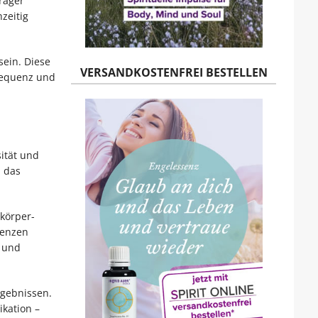
räger
zeitig
sein. Diese
VERSANDKOSTENFREI BESTELLEN
Frequenz und
ität und
n das
körper-
uenzen
n und
rgebnissen.
kation –