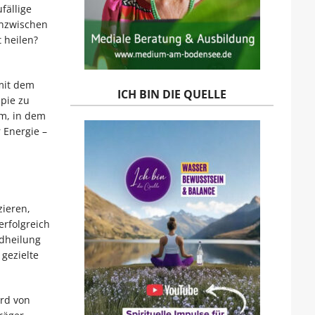
fällige
inzwischen
 heilen?
mit dem
ICH BIN DIE QUELLE
apie zu
um, in dem
 Energie –
zieren,
rfolgreich
dheilung
gezielte
ird von