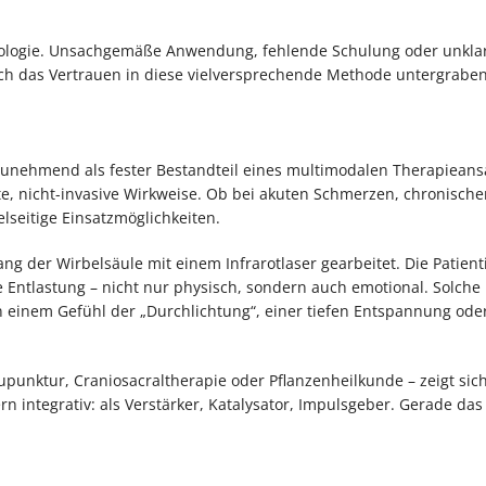
nologie. Unsachgemäße Anwendung, fehlende Schulung oder unkla
auch das Vertrauen in diese vielversprechende Methode untergraben
zunehmend als fester Bestandteil eines multimodalen Therapieans
te, nicht-invasive Wirkweise. Ob bei akuten Schmerzen, chronische
seitige Einsatzmöglichkeiten.
ng der Wirbelsäule mit einem Infrarotlaser gearbeitet. Die Patient
 Entlastung – nicht nur physisch, sondern auch emotional. Solche
on einem Gefühl der „Durchlichtung“, einer tiefen Entspannung ode
unktur, Craniosacraltherapie oder Pflanzenheilkunde – zeigt sich
dern integrativ: als Verstärker, Katalysator, Impulsgeber. Gerade da