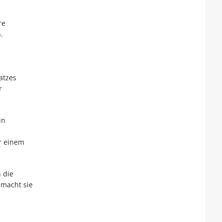
re
.
atzes
r
in
r einem
 die
s macht sie