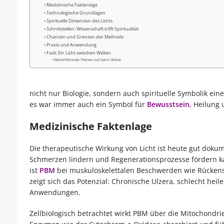
Medizinische Faktenlage
Technologische Grundlagen
Spirituelle Dimension des Lichts
Schnittstellen: Wissenschaft trifft Spiritualität
Chancen und Grenzen der Methode
Praxis und Anwendung
Fazit: Ein Licht zwischen Welten
Weiterführende Themen auf Spirit Online
nicht nur Biologie, sondern auch spirituelle Symbolik eine
es war immer auch ein Symbol für
Bewusstsein
, Heilung
Medizinische Faktenlage
Die therapeutische Wirkung von Licht ist heute gut dok
Schmerzen lindern und Regenerationsprozesse fördern ka
ist
PBM
bei muskuloskelettalen Beschwerden wie Rücken
zeigt sich das Potenzial: Chronische Ulzera, schlecht he
Anwendungen.
Zellbiologisch betrachtet wirkt PBM über die Mitochondrie