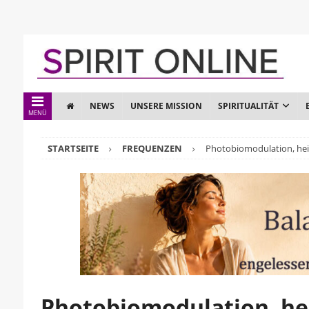
NEWS
UNSERE MISSION
SPIRITUALITÄT
MENÜ
STARTSEITE
FREQUENZEN
Photobiomodulation, heil
Photobiomodulation, hei