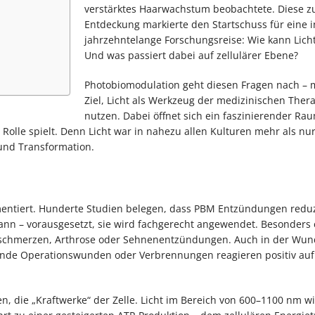
verstärktes Haarwachstum beobachtete. Diese zu
Entdeckung markierte den Startschuss für eine 
jahrzehntelange Forschungsreise: Wie kann Licht
Und was passiert dabei auf zellulärer Ebene?
Photobiomodulation geht diesen Fragen nach – 
Ziel, Licht als Werkzeug der medizinischen Ther
nutzen. Dabei öffnet sich ein faszinierender Ra
 Rolle spielt. Denn Licht war in nahezu allen Kulturen mehr als nur
 und Transformation.
umentiert. Hunderte Studien belegen, dass PBM Entzündungen redu
nn – vorausgesetzt, sie wird fachgerecht angewendet. Besonders e
schmerzen, Arthrose oder Sehnenentzündungen. Auch in der Wun
ilende Operationswunden oder Verbrennungen reagieren positiv auf 
n, die „Kraftwerke“ der Zelle. Licht im Bereich von 600–1100 nm w