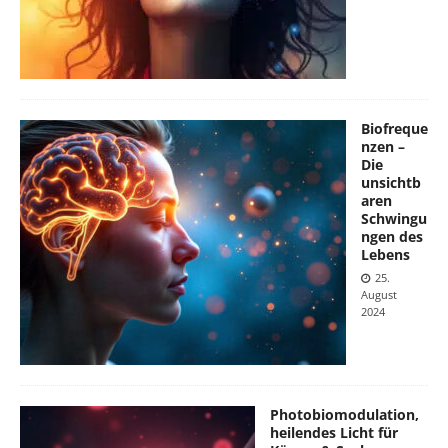
Biofreque
nzen –
Die
unsichtb
aren
Schwingu
ngen des
Lebens
25.
August
2024
Photobiomodulation,
heilendes Licht für