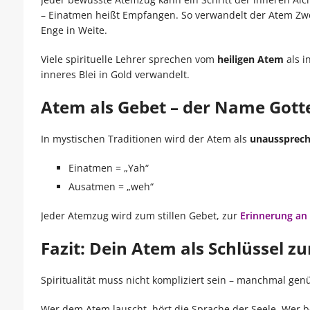
– Einatmen heißt Empfangen. So verwandelt der Atem Zwei
Enge in Weite.
Viele spirituelle Lehrer sprechen vom
heiligen Atem
als i
inneres Blei in Gold verwandelt.
Atem als Gebet – der Name Gott
In mystischen Traditionen wird der Atem als
unaussprech
Einatmen = „Yah“
Ausatmen = „weh“
Jeder Atemzug wird zum stillen Gebet, zur
Erinnerung an 
Fazit: Dein Atem als Schlüssel zur
Spiritualität muss nicht kompliziert sein – manchmal gen
Wer dem Atem lauscht, hört die Sprache der Seele. Wer b