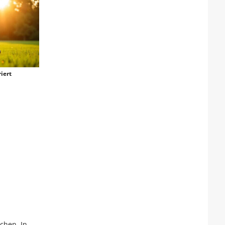
iert
chen. In