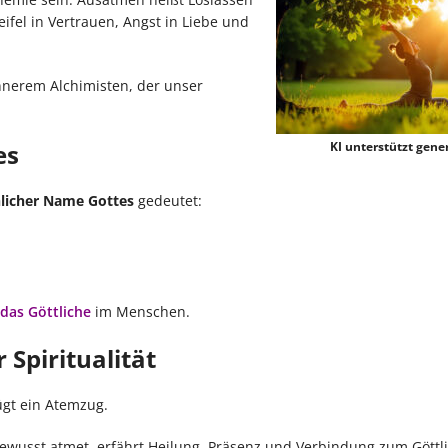
fel in Vertrauen, Angst in Liebe und
nnerem Alchimisten, der unser
es
KI unterstützt gener
licher Name Gottes
gedeutet:
das Göttliche
im Menschen.
 Spiritualität
ügt ein Atemzug.
ewusst atmet, erfährt Heilung, Präsenz und Verbindung zum Göttli