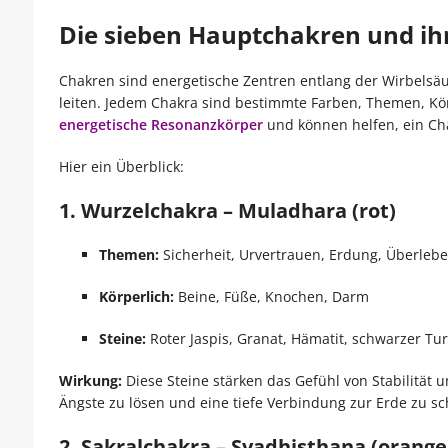
Die sieben Hauptchakren und ih
Chakren sind energetische Zentren entlang der Wirbelsäu
leiten. Jedem Chakra sind bestimmte Farben, Themen, Kö
energetische Resonanzkörper
und können helfen, ein Cha
Hier ein Überblick:
1. Wurzelchakra – Muladhara (rot)
Themen:
Sicherheit, Urvertrauen, Erdung, Überleb
Körperlich:
Beine, Füße, Knochen, Darm
Steine:
Roter Jaspis, Granat, Hämatit, schwarzer Tu
Wirkung:
Diese Steine stärken das Gefühl von Stabilität u
Ängste zu lösen und eine tiefe Verbindung zur Erde zu sc
2. Sakralchakra – Svadhisthana (orange