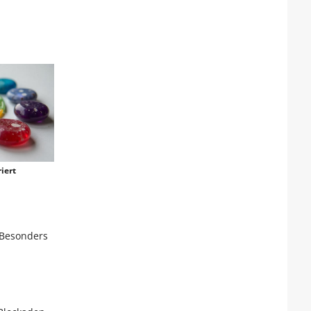
iert
 Besonders