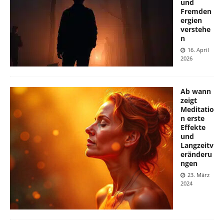
und
Fremden
ergien
verstehe
n
16. April
2026
Ab wann
zeigt
Meditatio
n erste
Effekte
und
Langzeitv
eränderu
ngen
23. März
2024