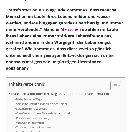
Transformation als Weg? Wie kommt es, dass manche
Menschen im Laufe ihres Lebens milder und weiser
werden, andere hingegen geradezu hartherzig und immer
mehr verblendet? Manche
Menschen
strahlen im Laufe
ihres Lebens eine immer stärkere Lebensfreude aus,
während andere in den Würgegriff der Lebensangst
geraten? Wie kommt es, dass diese zwei so gänzlich
unterschiedlichen geistigen Entwicklungen sich unter
ebenso günstigen wie ungünstigen Umständen
vollziehen?
Inhaltsverzeichnis
Transformation oder der Weg als Metapher der Transformation
Metaphorische Wege
Selbstfindung und Wandlung des Helden
Seitenstreifen des Weges
Vom Weg aus… | ein Blick auf die Landschaft
Perspektiven auf dem Weg
Vom Gehen des Weges
Transformation auf dem Weg