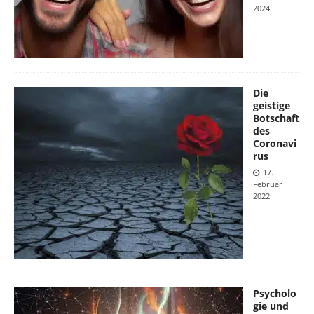
2024
Die
geistige
Botschaft
des
Coronavi
rus
17.
Februar
2022
Psycholo
gie und