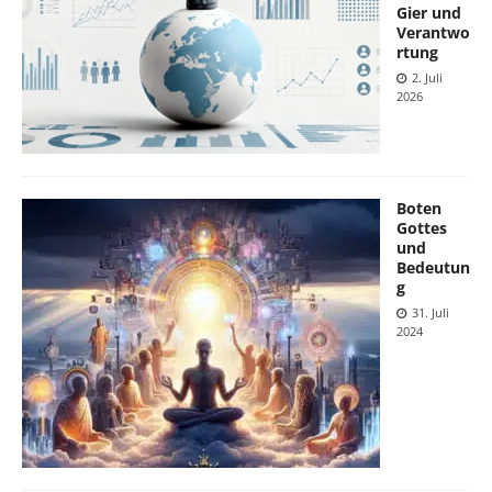
Gier und
Verantwo
rtung
2. Juli
2026
Boten
Gottes
und
Bedeutun
g
31. Juli
2024