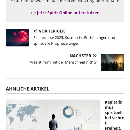
* für eine bewusste, barrierefreie Nutzung aller Inhalte
👉
Jetzt Spirit Online unterstützen
VORHERIGER
Finsternisse 2025: Kosmische Enthüllungen und
spirituelle Prophezeiungen
NÄCHSTER
Was stimmt mit der Menschheit nicht?
ÄHNLICHE ARTIKEL
Kapitalis
mus
spirituell
betrachte
t:
Freiheit,