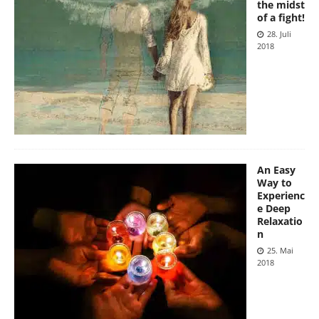
the midst
of a fight!
28. Juli
2018
An Easy
Way to
Experienc
e Deep
Relaxatio
n
25. Mai
2018