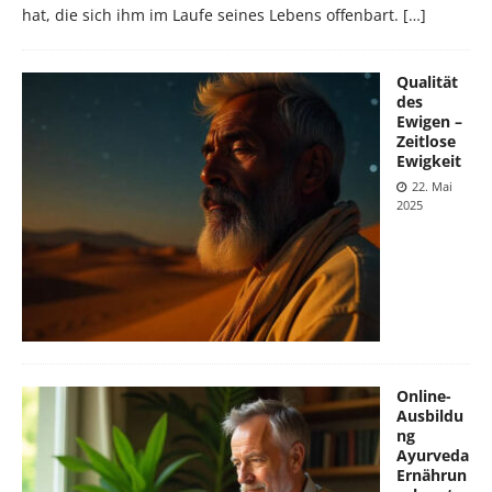
hat, die sich ihm im Laufe seines Lebens offenbart.
[…]
Qualität
des
Ewigen –
Zeitlose
Ewigkeit
22. Mai
2025
Online-
Ausbildu
ng
Ayurveda
Ernährun