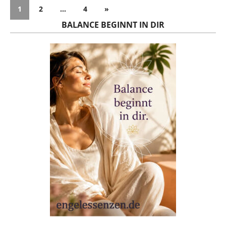
1
2
…
4
»
BALANCE BEGINNT IN DIR