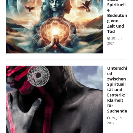
Spirituell
e
Bedeutun
g von
Zeit und
Tod
30. Juni
2024
Unterschi
ed
zwischen
Spirituali
tät und
Esoterik:
Klarheit
für
Suchende
25. Juni
2017