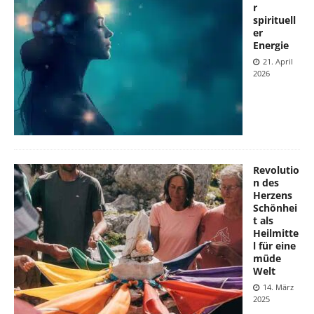
r
spirituell
er
Energie
21. April
2026
Revolutio
n des
Herzens
Schönhei
t als
Heilmitte
l für eine
müde
Welt
14. März
2025