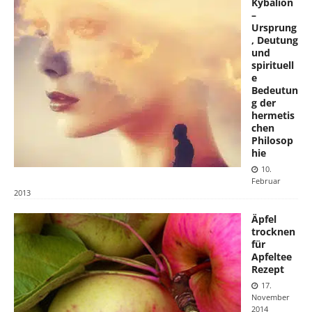
Kybalion
–
Ursprung
, Deutung
und
spirituell
e
Bedeutun
g der
hermetis
chen
Philosop
hie
10.
Februar
2013
Äpfel
trocknen
für
Apfeltee
Rezept
17.
November
2014