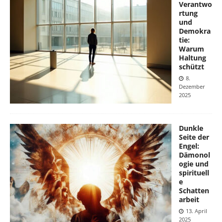
Verantwo
rtung
und
Demokra
tie:
Warum
Haltung
schützt
8.
Dezember
2025
Dunkle
Seite der
Engel:
Dämonol
ogie und
spirituell
e
Schatten
arbeit
13. April
2025