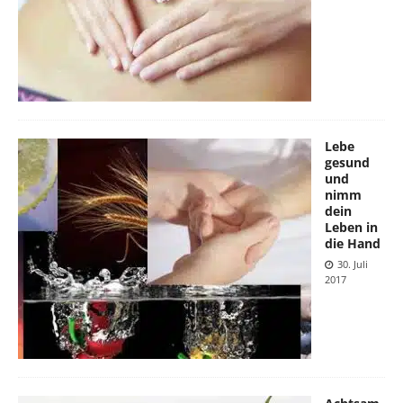
Lebe
gesund
und
nimm
dein
Leben in
die Hand
30. Juli
2017