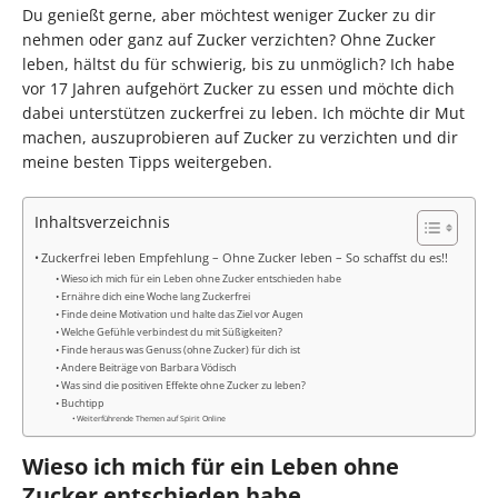
Du genießt gerne, aber möchtest weniger Zucker zu dir
nehmen oder ganz auf Zucker verzichten? Ohne Zucker
leben, hältst du für schwierig, bis zu unmöglich? Ich habe
vor 17 Jahren aufgehört Zucker zu essen und möchte dich
dabei unterstützen zuckerfrei zu leben. Ich möchte dir Mut
machen, auszuprobieren auf Zucker zu verzichten und dir
meine besten Tipps weitergeben.
Inhaltsverzeichnis
Zuckerfrei leben Empfehlung – Ohne Zucker leben – So schaffst du es!!
Wieso ich mich für ein Leben ohne Zucker entschieden habe
Ernähre dich eine Woche lang Zuckerfrei
Finde deine Motivation und halte das Ziel vor Augen
Welche Gefühle verbindest du mit Süßigkeiten?
Finde heraus was Genuss (ohne Zucker) für dich ist
Andere Beiträge von Barbara Vödisch
Was sind die positiven Effekte ohne Zucker zu leben?
Buchtipp
Weiterführende Themen auf Spirit Online
Wieso ich mich für ein Leben ohne
Zucker entschieden habe