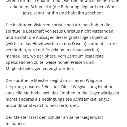
„Wenn Ihr mich erkannt habt, werdet Ihr auch meinen Vater
erkennen. Schon jetzt (die Betonung liegt auf dem Wort:
jetzt) kennt ihr ihn und habt ihn gesehen“.
Die institutionalisierten christlichen Kirchen haben die
spirituelle Botschaft von Jesus Christus nicht verstanden,
und anstatt die Aussagen dieser großartigen Injektion
(wörtlich: das Hineinwerfen in das Dasein), authentisch zu
verkünden, wird mit Projektionen (Hinauswerfen)
manipuliert, wo periphere, vom Zentrum losgelöste
Spekulationen zu teilweise hohen Preisen und
Mitgliedsbeiträgen erzeugt werden.
Der spirituelle Meister zeigt den sicheren Weg zum
Ursprung unseres Seins auf. Diese Wegweisung ist ohne
spezielle Methode, weil das Einüben in die Gegenwärtigkeit
nichts anderes als bedingungslose Achtsamkeit (engl.:
unconditional watchfulness) erfordert.
Der Meister lässt den Schüler an seiner Gegenwart
teilhaben: