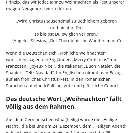
Prinzip, das wir jedes Jahr zu Weihnachten als Fest unserer
ewigen Neugeburt feiern dürfen.
„Wird Christus tausendmal zu Bethlehem geboren
und nicht in Dir,
so bleibst Du ewiglich verloren.“
(Angelus Silesius, „Der Cherubinische Wandersmann“)
Wenn die Deutschen sich „Fröhliche Weihnachten“
wünschen, sagen die Engländer: „Merry Christmas“, die
Franzosen: „Joyeux Noël“, die Italiener: „Buon Natale“, die
Spanier: „Feliz Navidad“. Im Englischen nimmt man Bezug
auf ein fröhliches Christus-Fest, in den romanischen
Sprachen auf eine fröhliche, gute und glückliche Geburt.
Das deutsche Wort „Weihnachten“ fällt
völlig aus dem Rahmen.
Aus dem Germanischen wīha (heilig) wurde die „Heilige
Nacht“, die bei uns am 24. Dezember, dem „Heiligen Abend“
gefeiert wird, während in vielen Ländern erst der 25.