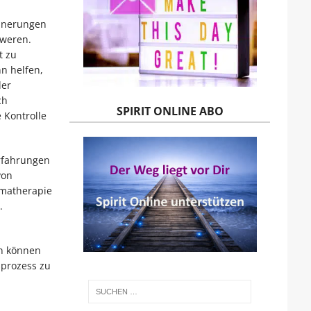
innerungen
hweren.
t zu
n helfen,
der
ch
SPIRIT ONLINE ABO
 Kontrolle
Erfahrungen
von
umatherapie
.
n können
sprozess zu