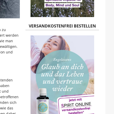
VERSANDKOSTENFREI BESTELLEN
n zu
iert werden
 wie man
ewältigen.
xion und
astenden
 haben
t und
betroffenen
inden sich
owie das
nen dabei