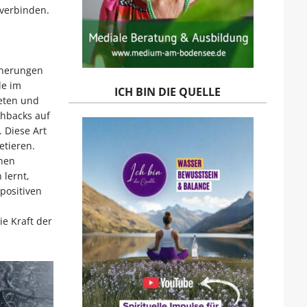
verbinden.
nnerungen
le im
ICH BIN DIE QUELLE
eten und
shbacks auf
 Diese Art
etieren.
nen
lernt,
positiven
e Kraft der