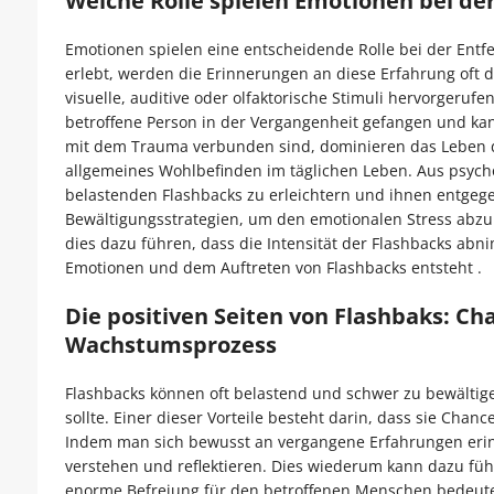
Welche Rolle spielen Emotionen bei de
Emotionen spielen eine entscheidende Rolle bei der Entf
erlebt, werden die Erinnerungen an diese Erfahrung oft 
visuelle, auditive oder olfaktorische Stimuli hervorgeruf
betroffene Person in der Vergangenheit gefangen und kann
mit dem Trauma verbunden sind, dominieren das Leben d
allgemeines Wohlbefinden im täglichen Leben. Aus psych
belastenden Flashbacks zu erleichtern und ihnen entgege
Bewältigungsstrategien, um den emotionalen Stress abz
dies dazu führen, dass die Intensität der Flashbacks a
Emotionen und dem Auftreten von Flashbacks entsteht .
Die positiven Seiten von Flashbaks: Ch
Wachstumsprozess
Flashbacks können oft belastend und schwer zu bewältigen
sollte. Einer dieser Vorteile besteht darin, dass sie Cha
Indem man sich bewusst an vergangene Erfahrungen eri
verstehen und reflektieren. Dies wiederum kann dazu füh
enorme Befreiung für den betroffenen Menschen bedeut