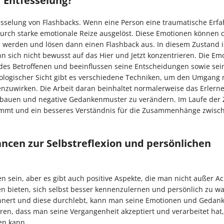
r Entfesselung?
esselung von Flashbacks. Wenn eine Person eine traumatische Erf
durch starke emotionale Reize ausgelöst. Diese Emotionen können 
en werden und lösen dann einen Flashback aus. In diesem Zustand i
 sich nicht bewusst auf das Hier und Jetzt konzentrieren. Die Emo
es Betroffenen und beeinflussen seine Entscheidungen sowie sei
ologischer Sicht gibt es verschiedene Techniken, um den Umgang 
nzuwirken. Die Arbeit daran beinhaltet normalerweise das Erlern
ubauen und negative Gedankenmuster zu verändern. Im Laufe der 
bnimmt und ein besseres Verständnis für die Zusammenhänge zwisc
ancen zur Selbstreflexion und persönlichen
 sein, aber es gibt auch positive Aspekte, die man nicht außer Ac
ncen bieten, sich selbst besser kennenzulernen und persönlich zu w
nnert und diese durchlebt, kann man seine Emotionen und Gedan
ren, dass man seine Vergangenheit akzeptiert und verarbeitet hat,
en kann.