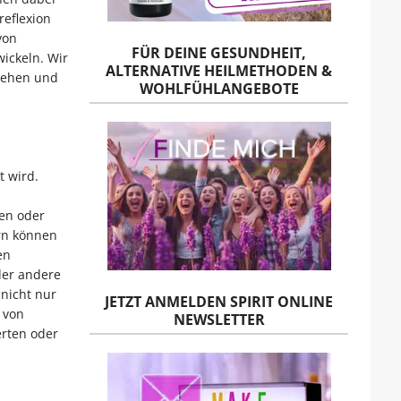
eflexion
von
FÜR DEINE GESUNDHEIT,
ickeln. Wir
ALTERNATIVE HEILMETHODEN &
stehen und
WOHLFÜHLANGEBOTE
t wird.
fen oder
rn können
en
der andere
nicht nur
JETZT ANMELDEN SPIRIT ONLINE
 von
NEWSLETTER
erten oder