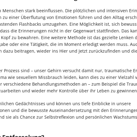
n Menschen stark beeinflussen. Die plötzlichen und intensiven Er
n zu einer Überflutung von Emotionen führen und den Alltag ersc
lastenden Flashbacks umzugehen. Eine Möglichkeit ist, sich bewuss
ass die Erinnerungen nicht in der Gegenwart stattfinden. Das kan
 Kopf zu bewahren. Eine weitere Methode ist das gezielte Lenken 
abe oder eine Tätigkeit, die im Moment erledigt werden muss. Au
 dazu beitragen, wieder ins Hier und Jetzt zurückzufinden und die
cher Prozess sind – unser Gehirn versucht damit nur, traumatische 
a wie sexuellem Missbrauch leiden, kann dies zu einer Vielzahl 
ier verschiedene Behandlungsmethoden an – zum Beispiel die Tra
zuarbeiten und wieder mehr Kontrolle über ihr Leben zu gewinnen
chlichen Gedächtnisses und können uns tiefe Einblicke in unsere
ionen und die bewusste Auseinandersetzung mit den Erinnerunge
und sie als Chance zur Selbstreflexion und persönlichen Wachstum