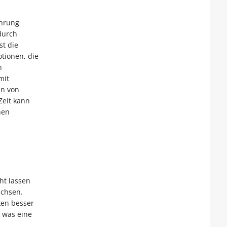
ahrung
durch
st die
tionen, die
n
mit
en von
Zeit kann
hen
ht lassen
achsen.
ken besser
 was eine