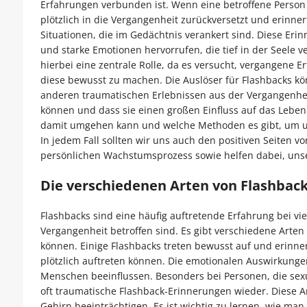
Erfahrungen verbunden ist. Wenn eine betroffene Person e
plötzlich in die Vergangenheit zurückversetzt und erinne
Situationen, die im Gedächtnis verankert sind. Diese Er
und starke Emotionen hervorrufen, die tief in der Seele ve
hierbei eine zentrale Rolle, da es versucht, vergangene 
diese bewusst zu machen. Die Auslöser für Flashbacks kö
anderen traumatischen Erlebnissen aus der Vergangenheit.
können und dass sie einen großen Einfluss auf das Leben 
damit umgehen kann und welche Methoden es gibt, um unk
In jedem Fall sollten wir uns auch den positiven Seiten v
persönlichen Wachstumsprozess sowie helfen dabei, unse
Die verschiedenen Arten von Flashback
Flashbacks sind eine häufig auftretende Erfahrung bei v
Vergangenheit betroffen sind. Es gibt verschiedene Arten
können. Einige Flashbacks treten bewusst auf und erinn
plötzlich auftreten können. Die emotionalen Auswirkunge
Menschen beeinflussen. Besonders bei Personen, die sexu
oft traumatische Flashback-Erinnerungen wieder. Diese A
Gehirn beeinträchtigen. Es ist wichtig zu lernen, wie m