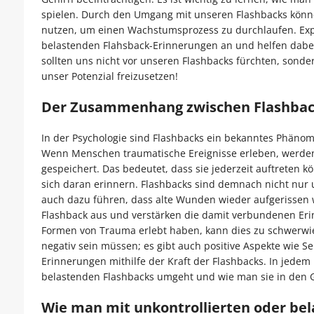
spielen. Durch den Umgang mit unseren Flashbacks könne
nutzen, um einen Wachstumsprozess zu durchlaufen. Expe
belastenden Flahsback-Erinnerungen an und helfen dabei,
sollten uns nicht vor unseren Flashbacks fürchten, sond
unser Potenzial freizusetzen!
Der Zusammenhang zwischen Flashbac
In der Psychologie sind Flashbacks ein bekanntes Phänom
Wenn Menschen traumatische Ereignisse erleben, werden
gespeichert. Das bedeutet, dass sie jederzeit auftreten 
sich daran erinnern. Flashbacks sind demnach nicht nu
auch dazu führen, dass alte Wunden wieder aufgerissen w
Flashback aus und verstärken die damit verbundenen Er
Formen von Trauma erlebt haben, kann dies zu schwerwieg
negativ sein müssen; es gibt auch positive Aspekte wie 
Erinnerungen mithilfe der Kraft der Flashbacks. In jedem 
belastenden Flashbacks umgeht und wie man sie in den G
Wie man mit unkontrollierten oder b