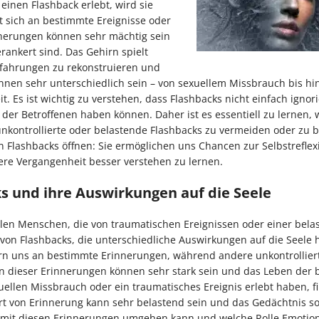
inen Flashback erlebt, wird sie
rt sich an bestimmte Ereignisse oder
innerungen können sehr mächtig sein
rankert sind. Das Gehirn spielt
Erfahrungen zu rekonstruieren und
nnen sehr unterschiedlich sein – von sexuellem Missbrauch bis hi
 Es ist wichtig zu verstehen, dass Flashbacks nicht einfach ignor
der Betroffenen haben können. Daher ist es essentiell zu lernen,
ontrollierte oder belastende Flashbacks zu vermeiden oder zu b
on Flashbacks öffnen: Sie ermöglichen uns Chancen zur Selbstrefle
re Vergangenheit besser verstehen zu lernen.
s und ihre Auswirkungen auf die Seele
ielen Menschen, die von traumatischen Ereignissen oder einer bel
 von Flashbacks, die unterschiedliche Auswirkungen auf die Seele
ern uns an bestimmte Erinnerungen, während andere unkontrollier
n dieser Erinnerungen können sehr stark sein und das Leben der 
ellen Missbrauch oder ein traumatisches Ereignis erlebt haben, f
rt von Erinnerung kann sehr belastend sein und das Gedächtnis s
an mit diesen Erinnerungen umgehen kann und welche Rolle Emotio