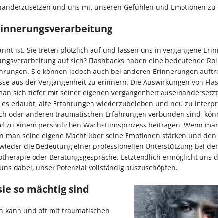
inanderzusetzen und uns mit unseren Gefühlen und Emotionen zu 
rinnerungsverarbeitung
nt ist. Sie treten plötzlich auf und lassen uns in vergangene Eri
ungsverarbeitung auf sich? Flashbacks haben eine bedeutende Rol
hrungen. Sie können jedoch auch bei anderen Erinnerungen auftr
isse aus der Vergangenheit zu erinnern. Die Auswirkungen von Fla
an sich tiefer mit seiner eigenen Vergangenheit auseinandersetzt.
e es erlaubt, alte Erfahrungen wiederzubeleben und neu zu interpr
auch oder anderen traumatischen Erfahrungen verbunden sind, kön
und zu einem persönlichen Wachstumsprozess beitragen. Wenn man 
ann man seine eigene Macht über seine Emotionen stärken und den 
wieder die Bedeutung einer professionellen Unterstützung bei der
therapie oder Beratungsgespräche. Letztendlich ermöglicht uns di
t uns dabei, unser Potenzial vollständig auszuschöpfen.
ie so mächtig sind
n kann und oft mit traumatischen