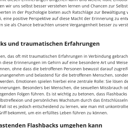
n wir uns selbst besser verstehen lernen und Chancen zur Selbstr
rten in der Psychologie bieten auch Ratschläge zur Bewältigung 
 eine positive Perspektive auf diese Macht der Erinnerung zu entw
ern sie als Chance betrachten unsere Vergangenheit besser zu ver
ks und traumatischen Erfahrungen
en, das oft mit traumatischen Erfahrungen in Verbindung gebrach
 diese Erinnerungen im Gehirn auf eine besondere Art und Weise
können, ohne dass die betroffenen Personen bewusst darauf zugrei
r unangenehm und belastend für die betroffenen Menschen, sonde
erden. Emotionen spielen hierbei eine zentrale Rolle: Sie lösen d
innerungen. Besonders bei Menschen, die sexuellen Missbrauch o
enden Folgen führen. Es ist wichtig zu betonen, dass Flashbacks 
Selbstreflexion und persönliches Wachstum durch das Entschlüsseln
Fall ist es jedoch entscheidend zu lernen, wie man mit unkontrolli
riff bekommt, um ein erfülltes Leben führen zu können.
elastenden Flashbacks umgehen kann