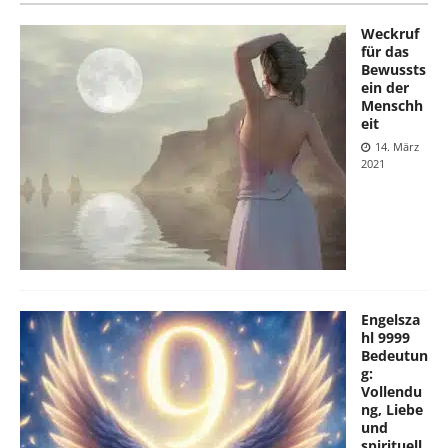
Weckruf
für das
Bewussts
ein der
Menschh
eit
14. März
2021
Engelsza
hl 9999
Bedeutun
g:
Vollendu
ng, Liebe
und
spirituell