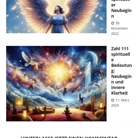
er
Neubegin
n
30.
November
2022
Zahl 111
spirituell
e
Bedeutun
g:
Neubegin
n und
innere
Klarheit
11. März
2024