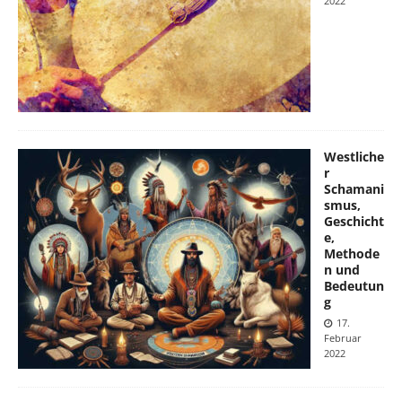
2022
Westliche
r
Schamani
smus,
Geschicht
e,
Methode
n und
Bedeutun
g
17.
Februar
2022