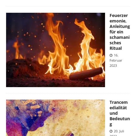
Feuerzer
emonie,
Anleitung
für ein
schamani
sches
Ritual
16.
Februar
2023
Trancem
edialität
und
Bedeutun
g
20. Juli