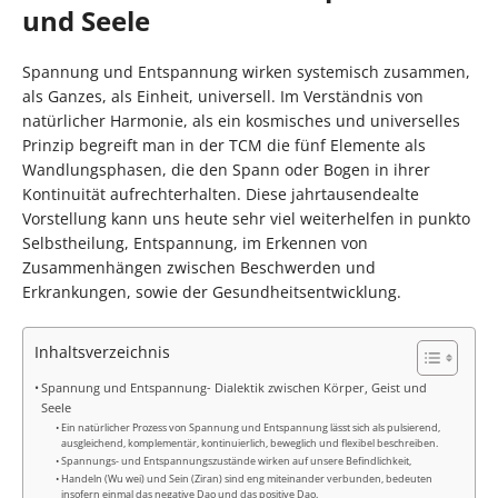
und Seele
Spannung und Entspannung wirken systemisch zusammen,
als Ganzes, als Einheit, universell. Im Verständnis von
natürlicher Harmonie, als ein kosmisches und universelles
Prinzip begreift man in der TCM die fünf Elemente als
Wandlungsphasen, die den Spann oder Bogen in ihrer
Kontinuität aufrechterhalten. Diese jahrtausendealte
Vorstellung kann uns heute sehr viel weiterhelfen in punkto
Selbstheilung, Entspannung, im Erkennen von
Zusammenhängen zwischen Beschwerden und
Erkrankungen, sowie der Gesundheitsentwicklung.
Inhaltsverzeichnis
Spannung und Entspannung- Dialektik zwischen Körper, Geist und
Seele
Ein natürlicher Prozess von Spannung und Entspannung lässt sich als pulsierend,
ausgleichend, komplementär, kontinuierlich, beweglich und flexibel beschreiben.
Spannungs- und Entspannungszustände wirken auf unsere Befindlichkeit,
Handeln (Wu wei) und Sein (Ziran) sind eng miteinander verbunden, bedeuten
insofern einmal das negative Dao und das positive Dao.