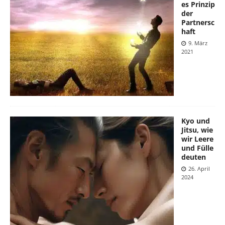
es Prinzip
der
Partnersc
haft
9. März
2021
Kyo und
Jitsu, wie
wir Leere
und Fülle
deuten
26. April
2024