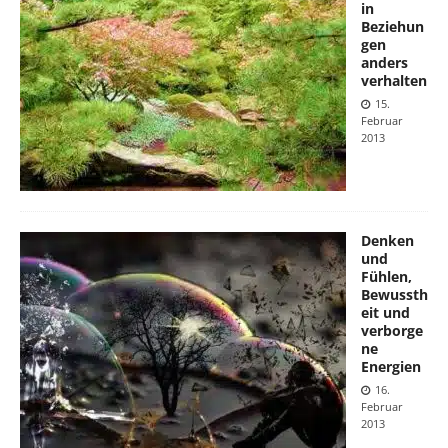
in
Beziehun
gen
anders
verhalten
15.
Februar
2013
Denken
und
Fühlen,
Bewussth
eit und
verborge
ne
Energien
16.
Februar
2013