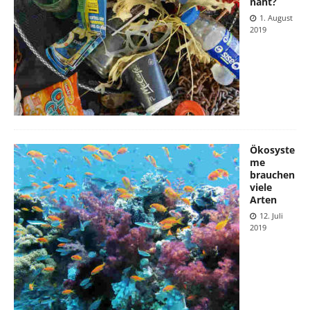
naht?
1. August
2019
Ökosyste
me
brauchen
viele
Arten
12. Juli
2019