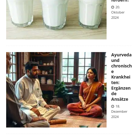
20.
Oktober
2024
Ayurveda
und
chronisch
e
Krankhei
ten:
Ergänzen
de
Ansätze
18.
Dezember
2024