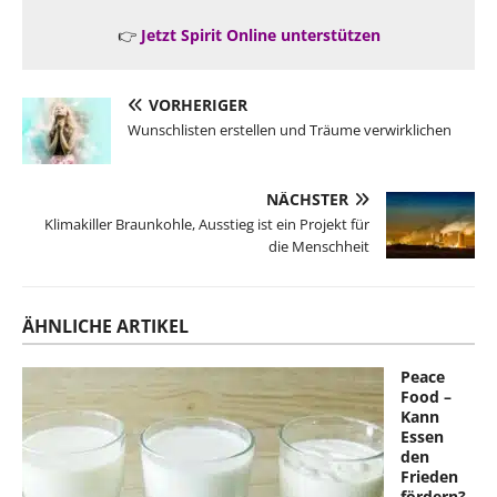
👉
Jetzt Spirit Online unterstützen
VORHERIGER
Wunschlisten erstellen und Träume verwirklichen
NÄCHSTER
Klimakiller Braunkohle, Ausstieg ist ein Projekt für
die Menschheit
ÄHNLICHE ARTIKEL
Peace
Food –
Kann
Essen
den
Frieden
fördern?