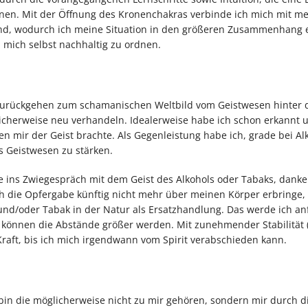
nen. Mit der Öffnung des Kronenchakras verbinde ich mich mit m
end, wodurch ich meine Situation in den größeren Zusammenhang
 mich selbst nachhaltig zu ordnen.
r zurückgehen zum schamanischen Weltbild vom Geistwesen hinter 
cherweise neu verhandeln. Idealerweise habe ich schon erkannt u
n mir der Geist brachte. Als Gegenleistung habe ich, grade bei Al
s Geistwesen zu stärken.
e ins Zwiegespräch mit dem Geist des Alkohols oder Tabaks, danke
ich die Opfergabe künftig nicht mehr über meinen Körper erbringe,
nd/oder Tabak in der Natur als Ersatzhandlung. Das werde ich an
 können die Abstände größer werden. Mit zunehmender Stabilität (
aft, bis ich mich irgendwann vom Spirit verabschieden kann.
in die möglicherweise nicht zu mir gehören, sondern mir durch d