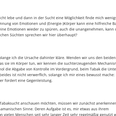
icht lebe und dann in der Sucht eine Möglichkeit finde mich wenig
nung von Emotionen und (Energie-)Körper kann eine hilfreiche Bas
Seine Emotionen wieder zu spüren, auch die unangenehmen, kann 
chen Süchten sprechen wir hier überhaupt?
 solange ich die Ursache dahinter kläre. Wenden wir uns den beide
was sie im Körper tun, wir kennen die suchterzeugenden Mechanis
ohol die Abgabe von Kontrolle im Vordergrund, beim Tabak die Unt
eides ist nicht verwerflich, solange ich mir eines bewusst mache: e
er fordert eine Gegenleistung.
d Tabaksucht anschauen möchten, müssen wir zunächst anerkennen
hamanischen Sinne. Deren Aufgabe ist es, mir etwas aus ihrem
 vielen Menschen seit sehr langer Zeit sehr regelmäßig genutzt w