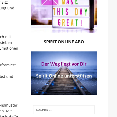
 Sitz
sung und
ch mit
SPIRIT ONLINE ABO
 sieben
 Emotionen
sformiert
lbst und
ionsmuster
en. Mit
Basis dafür