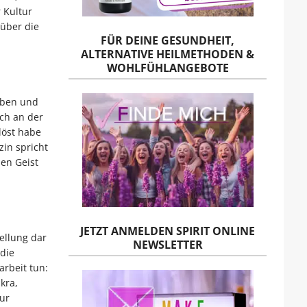
 Kultur
 über die
FÜR DEINE GESUNDHEIT,
ALTERNATIVE HEILMETHODEN &
WOHLFÜHLANGEBOTE
iben und
ch an der
löst habe
zin spricht
en Geist
JETZT ANMELDEN SPIRIT ONLINE
tellung dar
NEWSLETTER
 die
rbeit tun:
kra,
ur