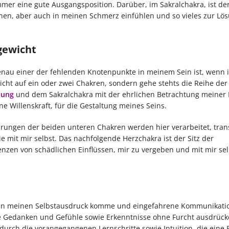
immer eine gute Ausgangsposition. Darüber, im Sakralchakra, ist der
onen, aber auch in meinen Schmerz einfühlen und so vieles zur Lö
gewicht
genau einer der fehlenden Knotenpunkte in meinem Sein ist, wenn i
cht auf ein oder zwei Chakren, sondern gehe stehts die Reihe der
dung
und dem Sakralchakra mit der ehrlichen Betrachtung meiner
 Willenskraft, für die Gestaltung meines Seins.
ahrungen der beiden unteren Chakren werden hier verarbeitet, tran
ie mit mir selbst. Das nachfolgende Herzchakra ist der Sitz der
nzen von schädlichen Einflüssen, mir zu vergeben und mit mir se
ch in meinen Selbstausdruck komme und eingefahrene Kommunikat
ne Gedanken und Gefühle sowie Erkenntnisse ohne Furcht ausdrück
urch die vorangegangenen Lernschritte sowie Intuition, die eine 