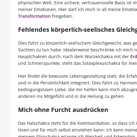
physischen Welt. Eine sichere, vertrauensvolle Basis ist 
meiner Emotionen. Hier darf ich mich in all meine Emoti
Transformation
freigeben.
Fehlendes körperlich-seelisches Gleich
Dies führt zu körperlich-seelischem Gleichgewicht, was 
Süchten zu tun habe. Idealerweise beschränke ich mich ni
Hauptchakren durch: nach dem Wurzelchakra mit der
Er
und Schmerzpunkte, steht das Solaxplexuschakra für meine
Hier findet die bewusste Lebensgestaltung statt, die Erf
und in die Persönlichkeit integriert. Dies führt zu Harmon
bedingungslosen Liebe, die mir helfen kann mich abzugre
anderen ins Mitgefühl und in die Heilung zu gehen.
Mich ohne Furcht ausdrücken
Das Halschakra steht für die Kommunikation, so dass i
lösen und für mich selbst einstehen kann: ich kann mei
meinem Stirnchakra erlange ich Weisheit und Erkenntnis d