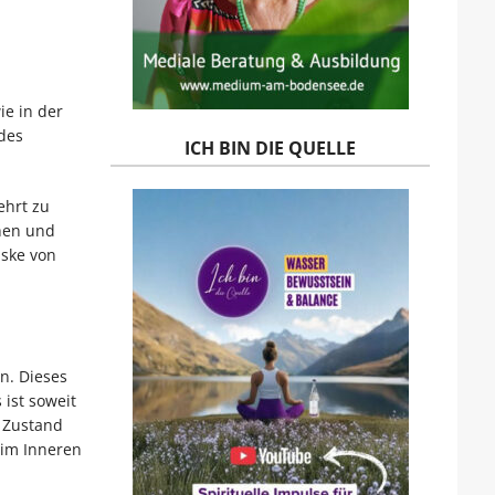
e in der
des
ICH BIN DIE QUELLE
ehrt zu
hen und
aske von
. Dieses
ist soweit
 Zustand
 im Inneren