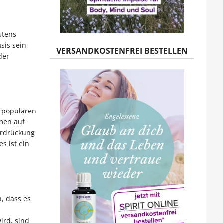
stens
is sein,
VERSANDKOSTENFREI BESTELLEN
der
n populären
men auf
erdrückung
s ist ein
, dass es
ird, sind