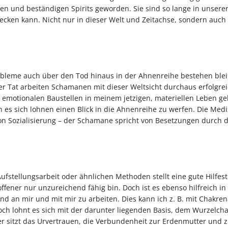
en und beständigen Spirits geworden. Sie sind so lange in unserer
ecken kann. Nicht nur in dieser Welt und Zeitachse, sondern auch
probleme auch über den Tod hinaus in der Ahnenreihe bestehen ble
r Tat arbeiten Schamanen mit dieser Weltsicht durchaus erfolgrei
emotionalen Baustellen in meinem jetzigen, materiellen Leben ge
 es sich lohnen einen Blick in die Ahnenreihe zu werfen. Die Medi
on Sozialisierung – der Schamane spricht von Besetzungen durch d
Aufstellungsarbeit oder ähnlichen Methoden stellt eine gute Hilfes
ffener nur unzureichend fähig bin. Doch ist es ebenso hilfreich in
 an mir und mit mir zu arbeiten. Dies kann ich z. B. mit Chakrena
h lohnt es sich mit der darunter liegenden Basis, dem Wurzelcha
ier sitzt das Urvertrauen, die Verbundenheit zur Erdenmutter und z