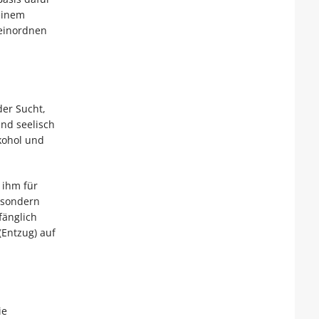
einem
 einordnen
der Sucht,
nd seelisch
kohol und
 ihm für
 sondern
fänglich
Entzug) auf
ie