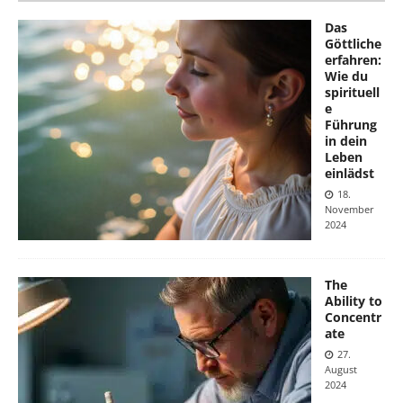
Das
Göttliche
erfahren:
Wie du
spirituell
e
Führung
in dein
Leben
einlädst
18.
November
2024
The
Ability to
Concentr
ate
27.
August
2024