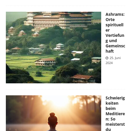
Ashrams:
Orte
spirituell
er
Vertiefun
g und
Gemeinsc
haft
25. Juni
2024
Schwierig
keiten
beim
Meditiere
n: So
meisterst
du