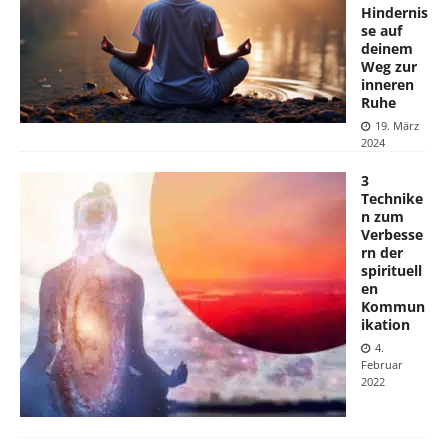
Hindernis
se auf
deinem
Weg zur
inneren
Ruhe
19. März
2024
3
Technike
n zum
Verbesse
rn der
spirituell
en
Kommun
ikation
4.
Februar
2022