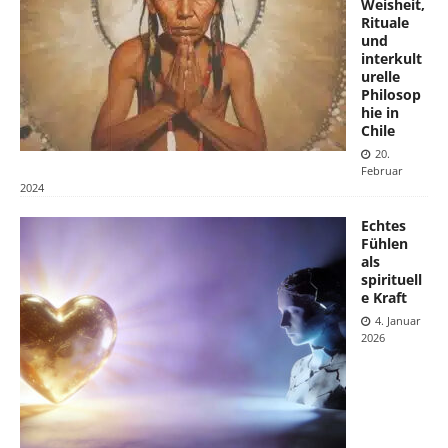
Weisheit,
Rituale
und
interkult
urelle
Philosop
hie in
Chile
20.
Februar
2024
Echtes
Fühlen
als
spirituell
e Kraft
4. Januar
2026