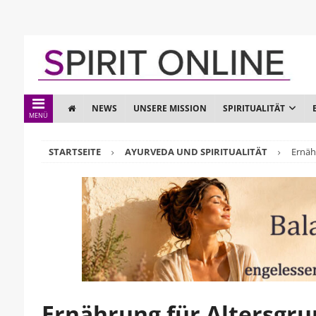
NEWS
UNSERE MISSION
SPIRITUALITÄT
MENÜ
STARTSEITE
AYURVEDA UND SPIRITUALITÄT
Ernäh
Ernährung für Altersgr