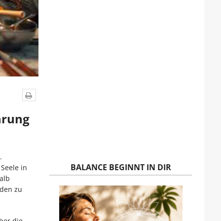
hrung
.
BALANCE BEGINNT IN DIR
 Seele in
alb
nden zu
ber die