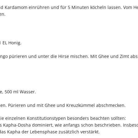
nd Kardamom einrühren und für 5 Minuten köcheln lassen. Vom H
en.
1 EL Honig.
 Mango pürieren und unter die Hirse mischen. Mit Ghee und Zimt a
ee, 500 ml Wasser.
hen. Pürieren und mit Ghee und Kreuzkümmel abschmecken.
e einzelnen Konstitutionstypen besonders beachten sollten:
as Kapha-Dosha dominiert, wie anfangs schon beschrieben. Insbes
as Kapha der Lebensphase zusätzlich verstärkt.