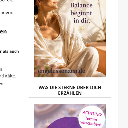
indern,
hen
r als auch
t.
d Kälte.
en.
WAS DIE STERNE ÜBER DICH
ERZÄHLEN