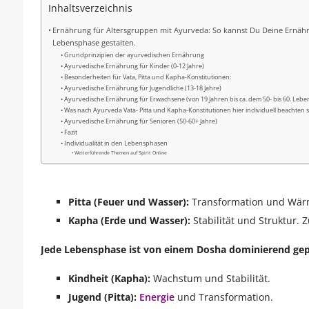
Inhaltsverzeichnis
Ernährung für Altersgruppen mit Ayurveda: So kannst Du Deine Ernähr
Lebensphase gestalten.
Grundprinzipien der ayurvedischen Ernährung
Ayurvedische Ernährung für Kinder (0-12 Jahre)
Besonderheiten für Vata, Pitta und Kapha-Konstitutionen:
Ayurvedische Ernährung für Jugendliche (13-18 Jahre)
Ayurvedische Ernährung für Erwachsene (von 19 Jahren bis ca. dem 50- bis 60. Lebe
Was nach Ayurveda Vata- Pitta und Kapha-Konstitutionen hier individuell beachten so
Ayurvedische Ernährung für Senioren (50-60+ Jahre)
Fazit
Individualität in den Lebensphasen
Weiterführende Themen auf Spirit Online
Pitta (Feuer und Wasser):
Transformation und Wärme
Kapha (Erde und Wasser):
Stabilität und Struktur.
Jede Lebensphase ist von einem Dosha dominierend gep
Kindheit (Kapha):
Wachstum und Stabilität.
Jugend (Pitta):
Energie
und Transformation.