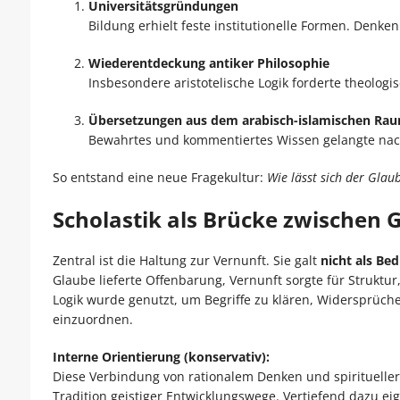
Universitätsgründungen
Bildung erhielt feste institutionelle Formen. Denken
Wiederentdeckung antiker Philosophie
Insbesondere aristotelische Logik forderte theolog
Übersetzungen aus dem arabisch-islamischen Ra
Bewahrtes und kommentiertes Wissen gelangte nach
So entstand eine neue Fragekultur:
Wie lässt sich der Glau
Scholastik als Brücke zwischen 
Zentral ist die Haltung zur Vernunft. Sie galt
nicht als Be
Glaube lieferte Offenbarung, Vernunft sorgte für Struktur
Logik wurde genutzt, um Begriffe zu klären, Widersprüc
einzuordnen.
Interne Orientierung (konservativ):
Diese Verbindung von rationalem Denken und spiritueller 
Tradition geistiger Entwicklungswege. Vertiefend dazu e