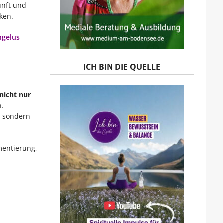
unft und
ken.
ngelus
ICH BIN DIE QUELLE
nicht nur
n.
, sondern
mentierung,