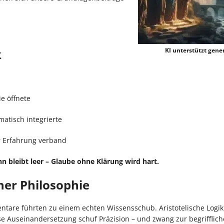
k
KI unterstützt gener
e öffnete
matisch integrierte
er Erfahrung verband
n bleibt leer – Glaube ohne Klärung wird hart.
her Philosophie
tare führten zu einem echten Wissensschub. Aristotelische Logi
 Auseinandersetzung schuf Präzision – und zwang zur begrifflic