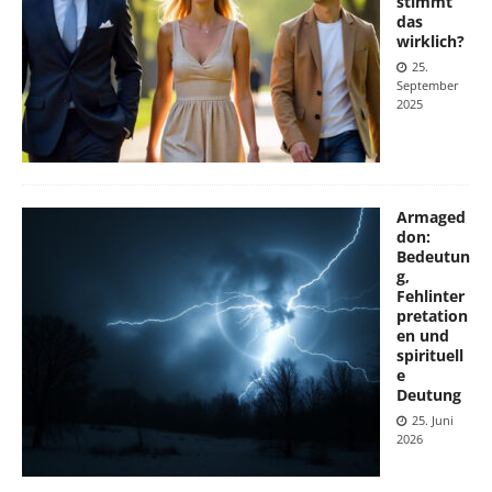
stimmt
das
wirklich?
25.
September
2025
Armaged
don:
Bedeutun
g,
Fehlinter
pretation
en und
spirituell
e
Deutung
25. Juni
2026