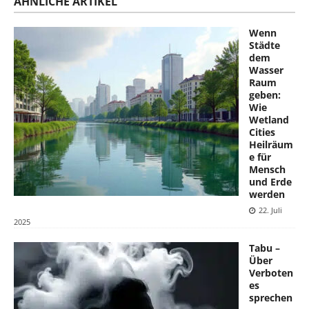
ÄHNLICHE ARTIKEL
Wenn
Städte
dem
Wasser
Raum
geben:
Wie
Wetland
Cities
Heilräum
e für
Mensch
und Erde
werden
22. Juli
2025
Tabu –
Über
Verboten
es
sprechen