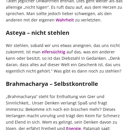
Taten jeglicher Unwahrheit enthält. Dies geht weiter als das
alleinige „nicht lügen“. Es ruft dazu auf, aus dem Herzen zu
sprechen. Man sollte jedoch lieber schweigen, als den
anderen mit der eigenen
Wahrheit
zu verletzten.
Asteya – nicht stehlen
Wir stehlen, sobald wir uns etwas aneignen, das uns nicht
zukommt. Ist man
eifersüchtig
auf das, was ein anderer
kann oder besitzt, so ist das Diebstahl in Gedanken. „Denk
daran, dass alles auf dieser Welt ein Geschenk ist, das uns
eigentlich nicht gehört.“ Was gibt es dann noch zu stehlen?
Brahmacharya – Selbstkontrolle
„Brahmacharya“ steht für Enthaltung von Gier und
Sinnlichkeit,. Unser Denken verlangt Spaß und fragt
immerzu: Bekomme ich noch ein bisschen mehr? Dieses
Verlangen macht unruhig und trägt den Keim für Schmerz
und Elend in sich. Wem es gelingt, sein Denken davon zu
lösen, der erfährt Freiheit und
Energie
. Patanjali sagt: