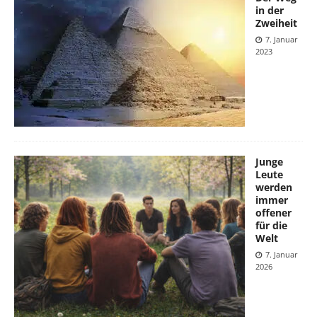
in der
Zweiheit
7. Januar
2023
Junge
Leute
werden
immer
offener
für die
Welt
7. Januar
2026